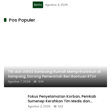
Berita
Agustus 4, 2026
Pos Populer
TNI dan AWAS Sambangi Rumah Memprihatinkan di
Sampang, Dorong Pemerintah Beri Bantuan RTLH
Agustus 7, 2026
1214
Fokus Penyelamatan Korban, Pemkab
Sumenep Kerahkan Tim Medis dan
Ambulans ke Pelabuhan Kalianget
Agustus 2, 2026
932