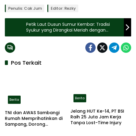
Penulis: Cak Jum
Editor: Rezky
Petik Laut Dusun Sumur Kembar: Tradisi
Syukur yang Dirangkai Meriah dengan
Lomba Kemerdekaan
Pos Terkait
Berita
Berita
Jelang HUT Ke-14, PT BSI
TNI dan AWAS Sambangi
Raih 25 Juta Jam Kerja
Rumah Memprihatinkan di
Tanpa Lost-Time Injury
Sampang, Dorong
Pemerintah Beri Bantuan
RTLH