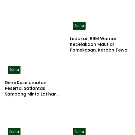
Berita
Ledakan BBM Warnai
Kecelakaan Maut di
Pamekasan, Korban Tewas
Terbakar di Lokasi
Berita
Demi Keselamatan
Peserta, Satlantas
Sampang Minta Latihan
Gerak Jalan Pindah ke
Lokasi Aman
Berita
Berita