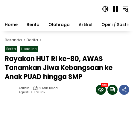
Langsung
ke
konten
Home
Berita
Olahraga
Artikel
Opini / Sastra
Beranda
Berita
Berita
Headline
Rayakan HUT RI ke-80, AWAS
Tanamkan Jiwa Kebangsaan ke
Anak PUAD hingga SMP
951
Admin
2 Min Baca
Agustus 1, 2025