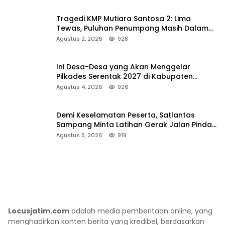
Tragedi KMP Mutiara Santosa 2: Lima
Tewas, Puluhan Penumpang Masih Dalam
Pencarian
Agustus 2, 2026
928
Ini Desa-Desa yang Akan Menggelar
Pilkades Serentak 2027 di Kabupaten
Sumenep
Agustus 4, 2026
926
Demi Keselamatan Peserta, Satlantas
Sampang Minta Latihan Gerak Jalan Pindah
ke Lokasi Aman
Agustus 5, 2026
919
Locusjatim.com
adalah media pemberitaan online, yang
menghadirkan konten berita yang kredibel, berdasarkan