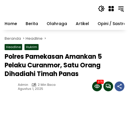
Langsung
ke
konten
Home
Berita
Olahraga
Artikel
Opini / Sastra
Beranda
Headline
Headline
Hukrim
Polres Pamekasan Amankan 5
Pelaku Curanmor, Satu Orang
Dihadiahi Timah Panas
975
Admin
2 Min Baca
Agustus 1, 2025