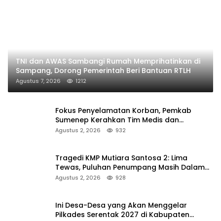
TNI dan AWAS Sambangi Rumah Memprihatinkan di
Sampang, Dorong Pemerintah Beri Bantuan RTLH
Agustus 7, 2026
1212
Fokus Penyelamatan Korban, Pemkab
Sumenep Kerahkan Tim Medis dan
Ambulans ke Pelabuhan Kalianget
Agustus 2, 2026
932
Tragedi KMP Mutiara Santosa 2: Lima
Tewas, Puluhan Penumpang Masih Dalam
Pencarian
Agustus 2, 2026
928
Ini Desa-Desa yang Akan Menggelar
Pilkades Serentak 2027 di Kabupaten