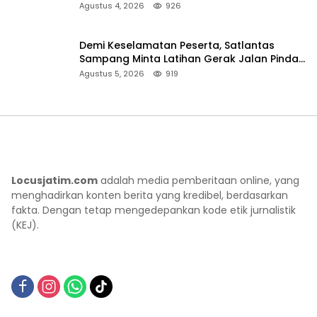
Sumenep
Agustus 4, 2026
926
Demi Keselamatan Peserta, Satlantas
Sampang Minta Latihan Gerak Jalan Pindah
ke Lokasi Aman
Agustus 5, 2026
919
Locusjatim.com
adalah media pemberitaan online, yang
menghadirkan konten berita yang kredibel, berdasarkan
fakta. Dengan tetap mengedepankan kode etik jurnalistik
(KEJ).