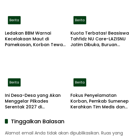
Berita
Berita
Ledakan BBM Warnai
Kuota Terbatas! Beasiswa
Kecelakaan Maut di
Tahfidz NU Care-LAZISNU
Pamekasan, Korban Tewas
Jatim Dibuka, Buruan
Terbakar di Lokasi
Daftar
Berita
Berita
Ini Desa-Desa yang Akan
Fokus Penyelamatan
Menggelar Pilkades
Korban, Pemkab Sumenep
Serentak 2027 di
Kerahkan Tim Medis dan
Kabupaten Sumenep
Ambulans ke Pelabuhan
Kalianget
Tinggalkan Balasan
Alamat email Anda tidak akan dipublikasikan.
Ruas yang