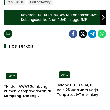
Penulis: Fir
Editor: Rezky
Rayakan HUT RI ke-80, AWAS Tanamkan Jiwa
Kebangsaan ke Anak PUAD hingga SMP
Pos Terkait
Berita
Berita
Jelang HUT Ke-14, PT BSI
TNI dan AWAS Sambangi
Raih 25 Juta Jam Kerja
Rumah Memprihatinkan di
Tanpa Lost-Time Injury
Sampang, Dorong
Pemerintah Beri Bantuan
RTLH