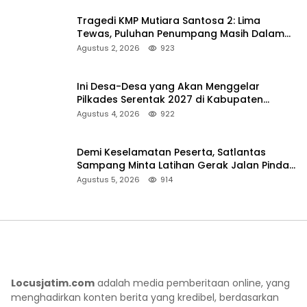
Tragedi KMP Mutiara Santosa 2: Lima
Tewas, Puluhan Penumpang Masih Dalam
Pencarian
Agustus 2, 2026
923
Ini Desa-Desa yang Akan Menggelar
Pilkades Serentak 2027 di Kabupaten
Sumenep
Agustus 4, 2026
922
Demi Keselamatan Peserta, Satlantas
Sampang Minta Latihan Gerak Jalan Pindah
ke Lokasi Aman
Agustus 5, 2026
914
Locusjatim.com
adalah media pemberitaan online, yang
menghadirkan konten berita yang kredibel, berdasarkan