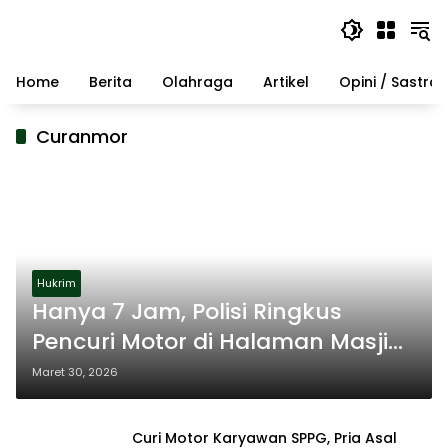
Langsung
ke
konten
Home
Berita
Olahraga
Artikel
Opini / Sastra
Curanmor
Hukrim
Hanya 7 Jam, Polisi Ringkus
Pencuri Motor di Halaman Masjid
Sampang
Maret 30, 2026
Curi Motor Karyawan SPPG, Pria Asal