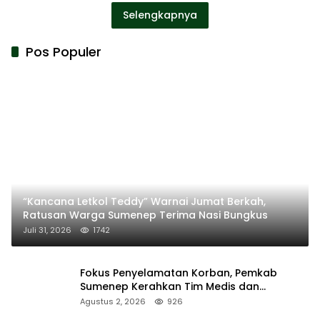
Selengkapnya
Pos Populer
“Kancana Letkol Teddy” Warnai Jumat Berkah,
Ratusan Warga Sumenep Terima Nasi Bungkus
Juli 31, 2026
1742
Fokus Penyelamatan Korban, Pemkab
Sumenep Kerahkan Tim Medis dan
Ambulans ke Pelabuhan Kalianget
Agustus 2, 2026
926