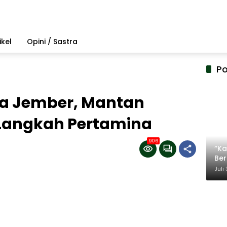
ikel
Opini / Sastra
Po
da Jember, Mantan
Langkah Pertamina
906
“Ka
Be
Ter
Juli