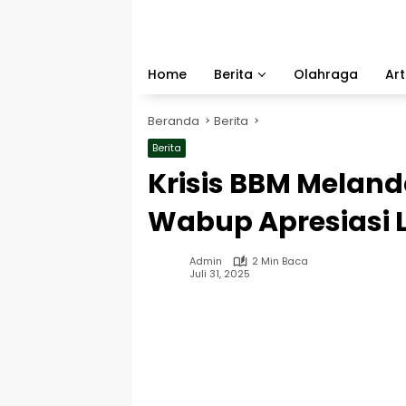
Langsung
ke
konten
Home
Berita
Olahraga
Art
Beranda
Berita
Berita
Krisis BBM Melan
Wabup Apresiasi 
Admin
2 Min Baca
Juli 31, 2025