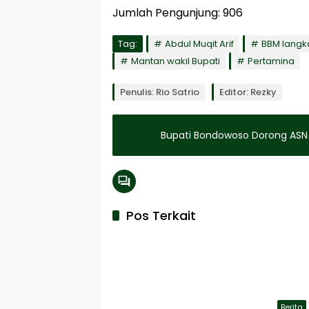
Jumlah Pengunjung:
906
Tag:
Abdul Muqit Arif
BBM langk
Mantan wakil Bupati
Pertamina
Penulis: Rio Satrio
Editor: Rezky
Bupati Bondowoso Dorong ASN
Pos Terkait
Berita