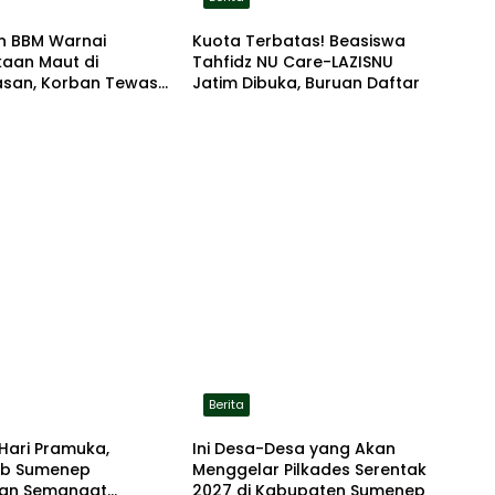
n BBM Warnai
Kuota Terbatas! Beasiswa
kaan Maut di
Tahfidz NU Care-LAZISNU
san, Korban Tewas
Jatim Dibuka, Buruan Daftar
r di Lokasi
Berita
Hari Pramuka,
Ini Desa-Desa yang Akan
b Sumenep
Menggelar Pilkades Serentak
an Semangat
2027 di Kabupaten Sumenep