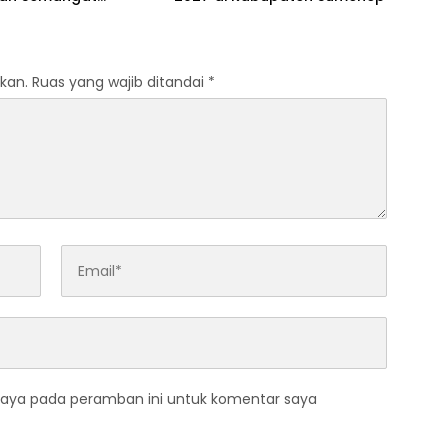
dian Lewat Ziarah
an
kan.
Ruas yang wajib ditandai
*
saya pada peramban ini untuk komentar saya