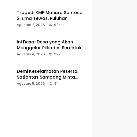
Pelabuhan Kalianget
Tragedi KMP Mutiara Santosa
2: Lima Tewas, Puluhan
Penumpang Masih Dalam
Agustus 2, 2026
924
Pencarian
Ini Desa-Desa yang Akan
Menggelar Pilkades Serentak
2027 di Kabupaten Sumenep
Agustus 4, 2026
922
Demi Keselamatan Peserta,
Satlantas Sampang Minta
Latihan Gerak Jalan Pindah ke
Agustus 5, 2026
914
Lokasi Aman