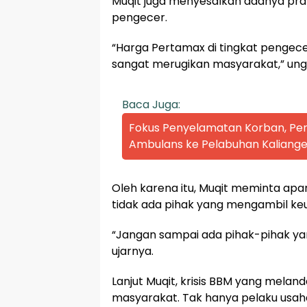
Muqit juga menyesalkan adanya prak
pengecer.
“Harga Pertamax di tingkat pengecer
sangat merugikan masyarakat,” un
Baca Juga:
Fokus Penyelamatan Korban, P
Ambulans ke Pelabuhan Kaliange
Oleh karena itu, Muqit meminta ap
tidak ada pihak yang mengambil keunt
“Jangan sampai ada pihak-pihak y
ujarnya.
Lanjut Muqit, krisis BBM yang mela
masyarakat. Tak hanya pelaku usaha