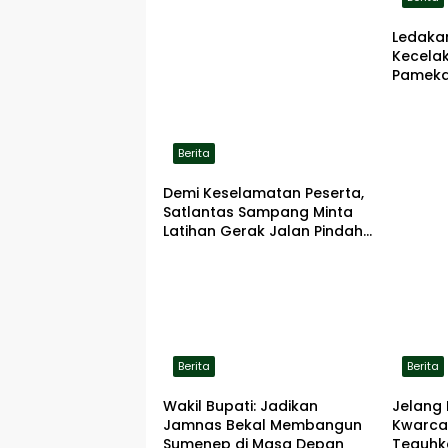
Ledaka
Kecela
Pameka
Terbaka
Berita
Demi Keselamatan Peserta,
Satlantas Sampang Minta
Latihan Gerak Jalan Pindah
ke Lokasi Aman
Berita
Berita
Wakil Bupati: Jadikan
Jelang 
Jamnas Bekal Membangun
Kwarca
Sumenep di Masa Depan
Teguhk