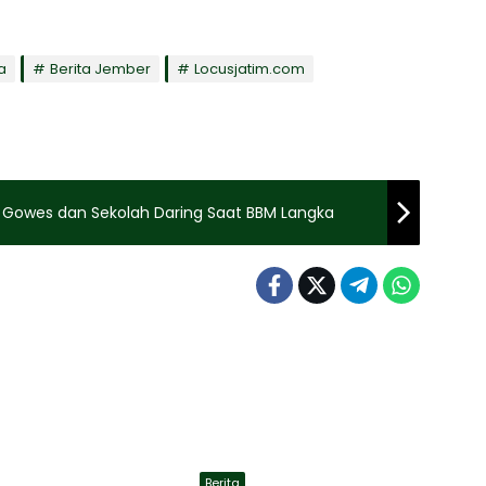
a
Berita Jember
Locusjatim.com
 Gowes dan Sekolah Daring Saat BBM Langka
Berita