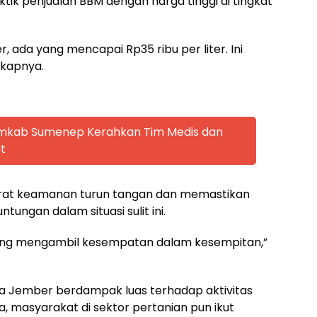
tik penjualan BBM dengan harga tinggi di tingkat
, ada yang mencapai Rp35 ribu per liter. Ini
gkapnya.
emkab Sumenep Kerahkan Tim Medis dan
t
arat keamanan turun tangan dan memastikan
ungan dalam situasi sulit ini.
ang mengambil kesempatan dalam kesempitan,”
nda Jember berdampak luas terhadap aktivitas
, masyarakat di sektor pertanian pun ikut