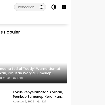
s Populer
ncana Letkol Teddy” Warnai Jumat
rkah, Ratusan Warga Sumenep
ima Nasi Bungkus
 31, 2026
1743
Fokus Penyelamatan Korban,
Pemkab Sumenep Kerahkan
Tim Medis dan Ambulans ke
Agustus 2, 2026
927