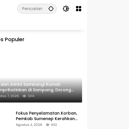
s Populer
I dan AWAS Sambangi Rumah
prihatinkan di Sampang, Dorong
erintah Beri Bantuan RTLH
tus 7, 2026
1214
Fokus Penyelamatan Korban,
Pemkab Sumenep Kerahkan
Tim Medis dan Ambulans ke
Agustus 2, 2026
932