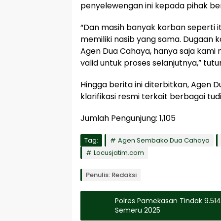
penyelewengan ini kepada pihak b
“Dan masih banyak korban seperti it
memiliki nasib yang sama. Dugaan k
Agen Dua Cahaya, hanya saja kami
valid untuk proses selanjutnya,” tutur
Hingga berita ini diterbitkan, Ag
klarifikasi resmi terkait berbagai 
Jumlah Pengunjung:
1,105
Tag:
Agen Sembako Dua Cahaya
Locusjatim.com
Penulis: Redaksi
Polres Pamekasan Tindak 9.514
Semeru 2025