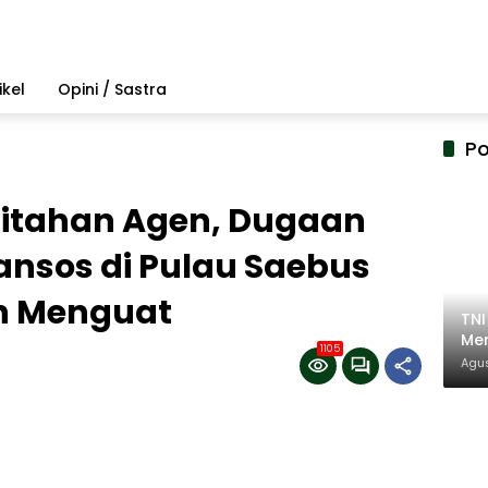
ikel
Opini / Sastra
Po
Ditahan Agen, Dugaan
nsos di Pulau Saebus
n Menguat
TN
Mem
1105
Pem
Agus