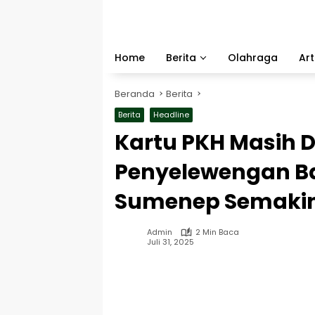
Langsung
ke
konten
Home
Berita
Olahraga
Art
Beranda
Berita
Berita
Headline
Kartu PKH Masih 
Penyelewengan Ba
Sumenep Semaki
Admin
2 Min Baca
Juli 31, 2025