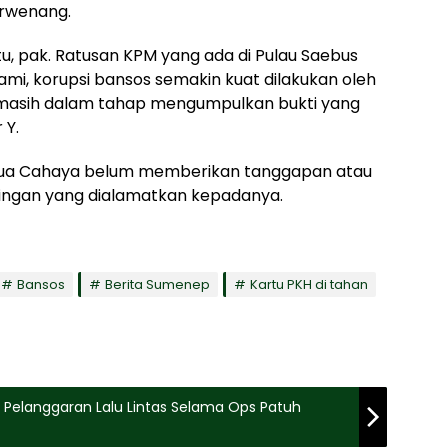
erwenang.
u, pak. Ratusan KPM yang ada di Pulau Saebus
ami, korupsi bansos semakin kuat dilakukan oleh
 masih dalam tahap mengumpulkan bukti yang
 Y.
en Dua Cahaya belum memberikan tanggapan atau
tudingan yang dialamatkan kepadanya.
Bansos
Berita Sumenep
Kartu PKH di tahan
 Pelanggaran Lalu Lintas Selama Ops Patuh