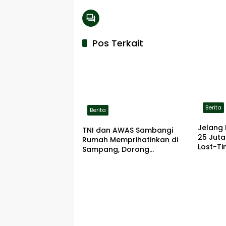
Pos Terkait
Berita
Berita
Jelang 
TNI dan AWAS Sambangi
25 Jut
Rumah Memprihatinkan di
Lost-Ti
Sampang, Dorong
Pemerintah Beri Bantuan
RTLH