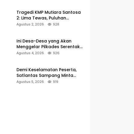
Pelabuhan Kalianget
Tragedi KMP Mutiara Santosa
2: Lima Tewas, Puluhan
Penumpang Masih Dalam
Agustus 2, 2026
928
Pencarian
Ini Desa-Desa yang Akan
Menggelar Pilkades Serentak
2027 di Kabupaten Sumenep
Agustus 4, 2026
926
Demi Keselamatan Peserta,
Satlantas Sampang Minta
Latihan Gerak Jalan Pindah ke
Agustus 5, 2026
919
Lokasi Aman