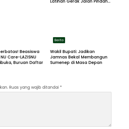
Latihan Gerak Jalan Pindah
ke Lokasi Aman
Berita
Terbatas! Beasiswa
Wakil Bupati: Jadikan
 NU Care-LAZISNU
Jamnas Bekal Membangun
ibuka, Buruan Daftar
Sumenep di Masa Depan
kan.
Ruas yang wajib ditandai
*