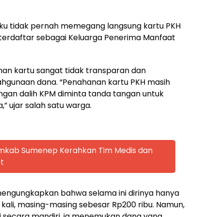
u tidak pernah memegang langsung kartu PKH
 terdaftar sebagai Keluarga Penerima Manfaat
an kartu sangat tidak transparan dan
hgunaan dana. “Penahanan kartu PKH masih
ngan dalih KPM diminta tanda tangan untuk
 ujar salah satu warga.
emkab Sumenep Kerahkan Tim Medis dan
t
 mengungkapkan bahwa selama ini dirinya hanya
ali, masing-masing sebesar Rp200 ribu. Namun,
 secara mandiri, ia menemukan dana yang