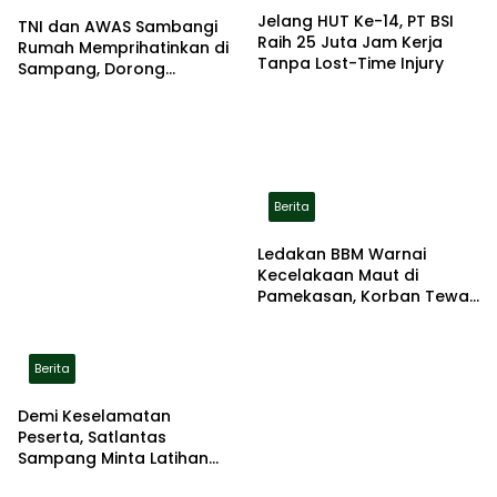
Jelang HUT Ke-14, PT BSI
TNI dan AWAS Sambangi
Raih 25 Juta Jam Kerja
Rumah Memprihatinkan di
Tanpa Lost-Time Injury
Sampang, Dorong
Pemerintah Beri Bantuan
RTLH
Berita
Ledakan BBM Warnai
Kecelakaan Maut di
Pamekasan, Korban Tewas
Terbakar di Lokasi
Berita
Demi Keselamatan
Peserta, Satlantas
Sampang Minta Latihan
Gerak Jalan Pindah ke