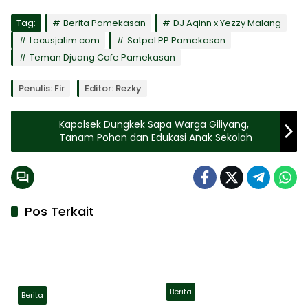
Tag:
Berita Pamekasan
DJ Aqinn x Yezzy Malang
Locusjatim.com
Satpol PP Pamekasan
Teman Djuang Cafe Pamekasan
Penulis: Fir
Editor: Rezky
Kapolsek Dungkek Sapa Warga Giliyang,
Tanam Pohon dan Edukasi Anak Sekolah
Pos Terkait
Berita
Berita