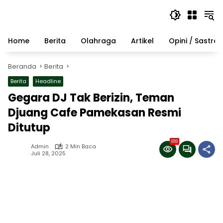
Langsung
ke
konten
Home
Berita
Olahraga
Artikel
Opini / Sastra
Beranda
Berita
Berita
Headline
Gegara DJ Tak Berizin, Teman
Djuang Cafe Pamekasan Resmi
Ditutup
818
Admin
2 Min Baca
Juli 28, 2025