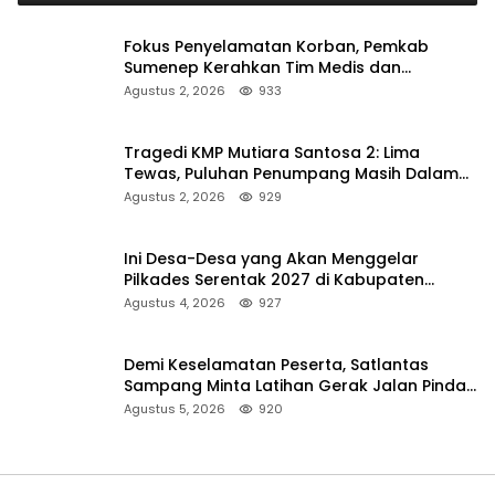
Fokus Penyelamatan Korban, Pemkab
Sumenep Kerahkan Tim Medis dan
Ambulans ke Pelabuhan Kalianget
Agustus 2, 2026
933
Tragedi KMP Mutiara Santosa 2: Lima
Tewas, Puluhan Penumpang Masih Dalam
Pencarian
Agustus 2, 2026
929
Ini Desa-Desa yang Akan Menggelar
Pilkades Serentak 2027 di Kabupaten
Sumenep
Agustus 4, 2026
927
Demi Keselamatan Peserta, Satlantas
Sampang Minta Latihan Gerak Jalan Pindah
ke Lokasi Aman
Agustus 5, 2026
920