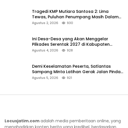
Tragedi KMP Mutiara Santosa 2: Lima
Tewas, Puluhan Penumpang Masih Dalam
Pencarian
Agustus 2, 2026
930
Ini Desa-Desa yang Akan Menggelar
Pilkades Serentak 2027 di Kabupaten
Sumenep
Agustus 4, 2026
928
Demi Keselamatan Peserta, Satlantas
Sampang Minta Latihan Gerak Jalan Pindah
ke Lokasi Aman
Agustus 5, 2026
921
Locusjatim.com
adalah media pemberitaan online, yang
menghadirkan konten berita yang kredibel, berdasarkan