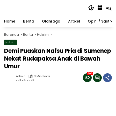
Langsung
ke
konten
Home
Berita
Olahraga
Artikel
Opini / Sastra
Beranda
Berita
Hukrim
Hukrim
Demi Puaskan Nafsu Pria di Sumenep
Nekat Rudapaksa Anak di Bawah
Umur
605
Admin
3 Min Baca
Juli 25, 2025