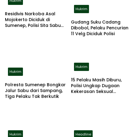
Hukrim
Hukrim
Residivis Narkoba Asal
Mojokerto Diciduk di
Gudang Suku Cadang
Sumenep, Polisi Sita Sabu
Dibobol, Pelaku Pencurian
dan Alat Hisap
11 Velg Diciduk Polisi
Hukrim
Hukrim
15 Pelaku Masih Diburu,
Polresta Sumenep Bongkar
Polisi Ungkap Dugaan
Jalur Sabu dari Sampang,
Kekerasan Seksual
Tiga Pelaku Tak Berkutik
Berulang terhadap Anak
Disabilitas
Hukrim
Headline