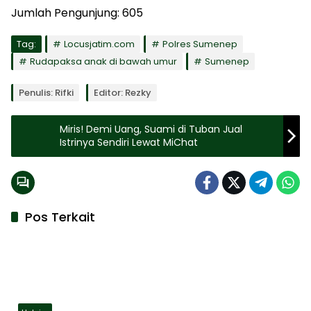
Jumlah Pengunjung:
605
Tag:
Locusjatim.com
Polres Sumenep
Rudapaksa anak di bawah umur
Sumenep
Penulis: Rifki
Editor: Rezky
Miris! Demi Uang, Suami di Tuban Jual
Istrinya Sendiri Lewat MiChat
Pos Terkait