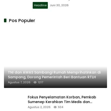
Headline
Juni 30, 2026
Pos Populer
TNI dan AWAS Sambangi Rumah Memprihatinkan di
Sampang, Dorong Pemerintah Beri Bantuan RTLH
Agustus 7, 2026
1217
Fokus Penyelamatan Korban, Pemkab
Sumenep Kerahkan Tim Medis dan
Ambulans ke Pelabuhan Kalianget
Agustus 2, 2026
934