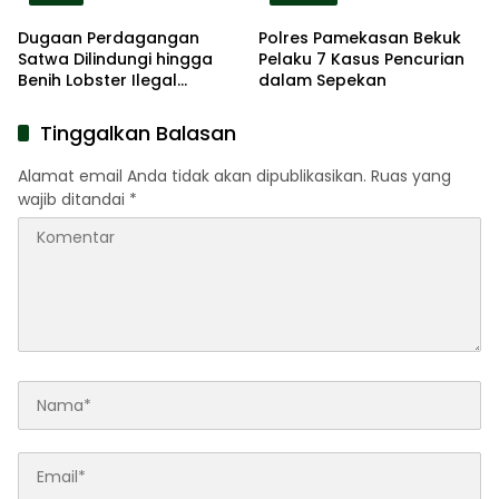
Dugaan Perdagangan
Polres Pamekasan Bekuk
Satwa Dilindungi hingga
Pelaku 7 Kasus Pencurian
Benih Lobster Ilegal
dalam Sepekan
Terbongkar, Polda Jatim
Amankan Empat
Tinggalkan Balasan
Tersangka
Alamat email Anda tidak akan dipublikasikan.
Ruas yang
wajib ditandai
*