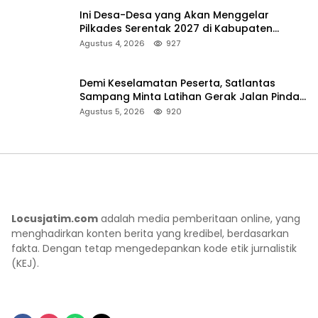
Ini Desa-Desa yang Akan Menggelar
Pilkades Serentak 2027 di Kabupaten
Sumenep
Agustus 4, 2026
927
Demi Keselamatan Peserta, Satlantas
Sampang Minta Latihan Gerak Jalan Pindah
ke Lokasi Aman
Agustus 5, 2026
920
Locusjatim.com
adalah media pemberitaan online, yang
menghadirkan konten berita yang kredibel, berdasarkan
fakta. Dengan tetap mengedepankan kode etik jurnalistik
(KEJ).