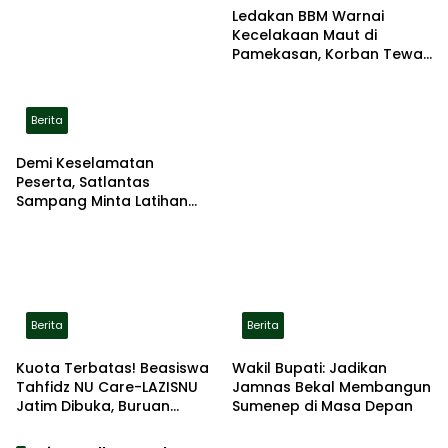
Ledakan BBM Warnai
Kecelakaan Maut di
Pamekasan, Korban Tewas
Terbakar di Lokasi
Berita
Demi Keselamatan
Peserta, Satlantas
Sampang Minta Latihan
Gerak Jalan Pindah ke
Lokasi Aman
Berita
Berita
Kuota Terbatas! Beasiswa
Wakil Bupati: Jadikan
Tahfidz NU Care-LAZISNU
Jamnas Bekal Membangun
Jatim Dibuka, Buruan
Sumenep di Masa Depan
Daftar