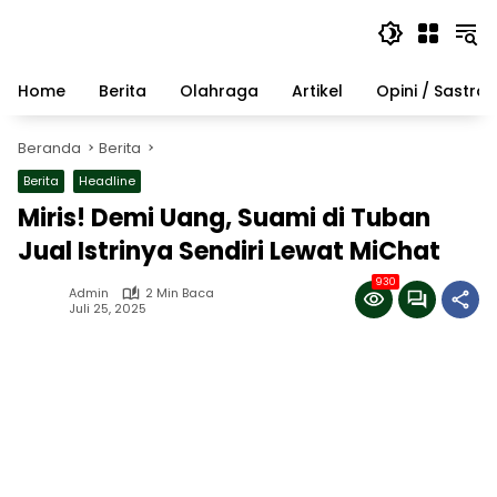
Langsung
ke
konten
Home
Berita
Olahraga
Artikel
Opini / Sastra
Beranda
Berita
Berita
Headline
Miris! Demi Uang, Suami di Tuban
Jual Istrinya Sendiri Lewat MiChat
930
Admin
2 Min Baca
Juli 25, 2025