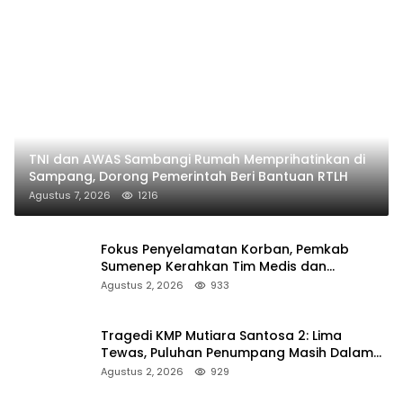
TNI dan AWAS Sambangi Rumah Memprihatinkan di
Sampang, Dorong Pemerintah Beri Bantuan RTLH
Agustus 7, 2026
1216
Fokus Penyelamatan Korban, Pemkab
Sumenep Kerahkan Tim Medis dan
Ambulans ke Pelabuhan Kalianget
Agustus 2, 2026
933
Tragedi KMP Mutiara Santosa 2: Lima
Tewas, Puluhan Penumpang Masih Dalam
Pencarian
Agustus 2, 2026
929