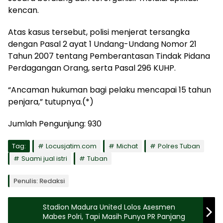
kencan.
Atas kasus tersebut, polisi menjerat tersangka
dengan Pasal 2 ayat 1 Undang-Undang Nomor 21
Tahun 2007 tentang Pemberantasan Tindak Pidana
Perdagangan Orang, serta Pasal 296 KUHP.
“Ancaman hukuman bagi pelaku mencapai 15 tahun
penjara,” tutupnya.(*)
Jumlah Pengunjung:
930
Tag:
Locusjatim.com
Michat
Polres Tuban
Suami jual istri
Tuban
Penulis: Redaksi
Stadion Madura United Lolos Asesmen
Mabes Polri, Tapi Masih Punya PR Panjang