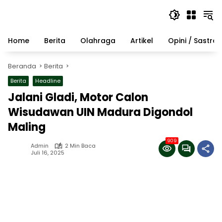
Langsung
ke
konten
Home
Berita
Olahraga
Artikel
Opini / Sastra
Beranda
Berita
Berita
Headline
Jalani Gladi, Motor Calon
Wisudawan UIN Madura Digondol
Maling
909
Admin
2 Min Baca
Juli 16, 2025