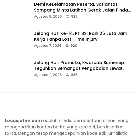
Demi Keselamatan Peserta, Satlantas
Sampang Minta Latihan Gerak Jalan Pindah
ke Lokasi Aman
Agustus 5, 2026
923
Jelang HUT Ke-14, PT BSI Raih 25 Juta Jam
Kerja Tanpa Lost-Time Injury
Agustus 7, 2026
920
Jelang Hari Pramuka, Kwarcab Sumenep
Teguhkan Semangat Pengabdian Lewat
Ziarah Pahlawan
Agustus 4, 2026
836
Locusjatim.com
adalah media pemberitaan online, yang
menghadirkan konten berita yang kredibel, berdasarkan
fakta. Dengan tetap mengedepankan kode etik jurnalistik