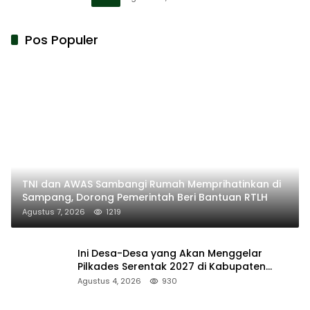
Pos Populer
TNI dan AWAS Sambangi Rumah Memprihatinkan di
Sampang, Dorong Pemerintah Beri Bantuan RTLH
Agustus 7, 2026
1219
Ini Desa-Desa yang Akan Menggelar
Pilkades Serentak 2027 di Kabupaten
Sumenep
Agustus 4, 2026
930