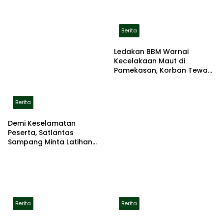
Berita
Ledakan BBM Warnai
Kecelakaan Maut di
Pamekasan, Korban Tewas
Terbakar di Lokasi
Berita
Demi Keselamatan
Peserta, Satlantas
Sampang Minta Latihan
Gerak Jalan Pindah ke
Lokasi Aman
Berita
Berita