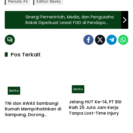
Penulis: Fir
Editor: Rezky
Sinergi Pemerintah, Media, dan Pengusaha
Rokok Diperkuat Lewat FGD di Pendopo
Keraton Sumenep
Pos Terkait
Berita
Berita
Jelang HUT Ke-14, PT BSI
TNI dan AWAS Sambangi
Raih 25 Juta Jam Kerja
Rumah Memprihatinkan di
Tanpa Lost-Time Injury
Sampang, Dorong
Pemerintah Beri Bantuan
RTLH