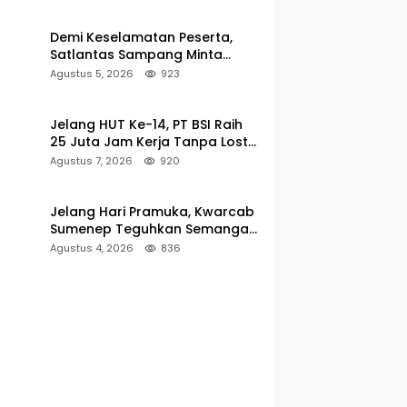
Demi Keselamatan Peserta,
Satlantas Sampang Minta
Latihan Gerak Jalan Pindah ke
Agustus 5, 2026
923
Lokasi Aman
Jelang HUT Ke-14, PT BSI Raih
25 Juta Jam Kerja Tanpa Lost-
Time Injury
Agustus 7, 2026
920
Jelang Hari Pramuka, Kwarcab
Sumenep Teguhkan Semangat
Pengabdian Lewat Ziarah
Agustus 4, 2026
836
Pahlawan