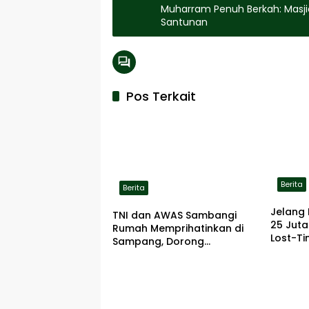
Muharram Penuh Berkah: Masj
Santunan
Pos Terkait
Berita
Berita
Jelang 
TNI dan AWAS Sambangi
25 Jut
Rumah Memprihatinkan di
Lost-Ti
Sampang, Dorong
Pemerintah Beri Bantuan
RTLH