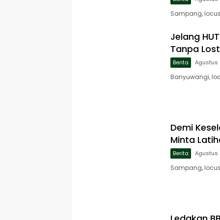
Sampang, locusj
Jelang HUT 
Tanpa Lost
Berita
Agustus 
Banyuwangi, loc
Demi Kese
Minta Lati
Berita
Agustus 
Sampang, locus
Ledakan B