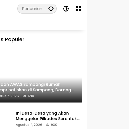
s Populer
I dan AWAS Sambangi Rumah
prihatinkan di Sampang, Dorong
erintah Beri Bantuan RTLH
tus 7, 2026
1218
Ini Desa-Desa yang Akan
Menggelar Pilkades Serentak
2027 di Kabupaten Sumenep
Agustus 4, 2026
930