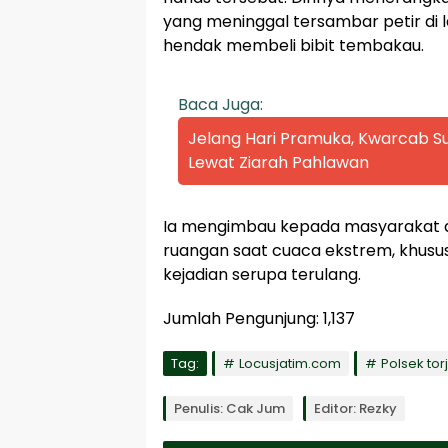
yang meninggal tersambar petir di 
hendak membeli bibit tembakau.
Baca Juga:
Jelang Hari Pramuka, Kwarcab
Lewat Ziarah Pahlawan
Ia mengimbau kepada masyarakat aga
ruangan saat cuaca ekstrem, khusus
kejadian serupa terulang.
Jumlah Pengunjung:
1,137
Tag:
Locusjatim.com
Polsek tor
Penulis: Cak Jum
Editor: Rezky