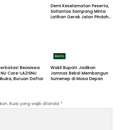
Demi Keselamatan Peserta,
Satlantas Sampang Minta
Latihan Gerak Jalan Pindah
ke Lokasi Aman
Berita
Terbatas! Beasiswa
Wakil Bupati: Jadikan
 NU Care-LAZISNU
Jamnas Bekal Membangun
ibuka, Buruan Daftar
Sumenep di Masa Depan
kan.
Ruas yang wajib ditandai
*