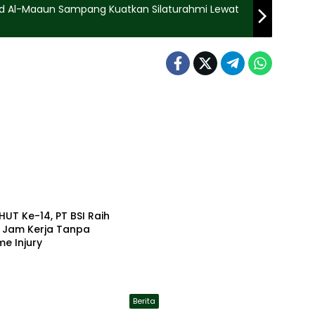
id Al-Maaun Sampang Kuatkan Silaturahmi Lewat
HUT Ke-14, PT BSI Raih
a Jam Kerja Tanpa
me Injury
Berita