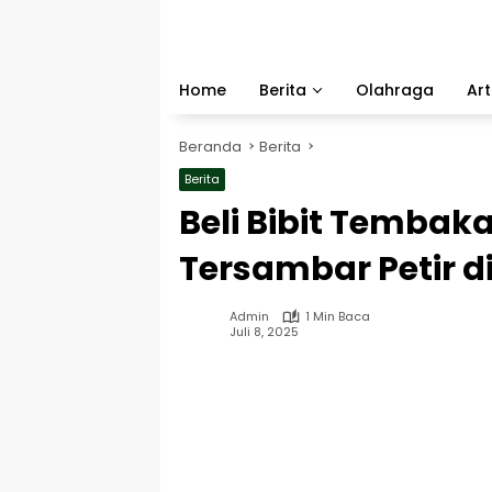
Langsung
ke
konten
Home
Berita
Olahraga
Art
Beranda
Berita
Berita
Beli Bibit Tembak
Tersambar Petir d
Admin
1 Min Baca
Juli 8, 2025