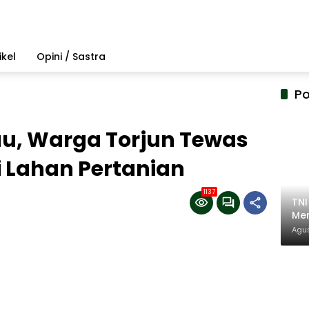
ikel
Opini / Sastra
Po
au, Warga Torjun Tewas
i Lahan Pertanian
1137
TN
Mem
Pem
Agus