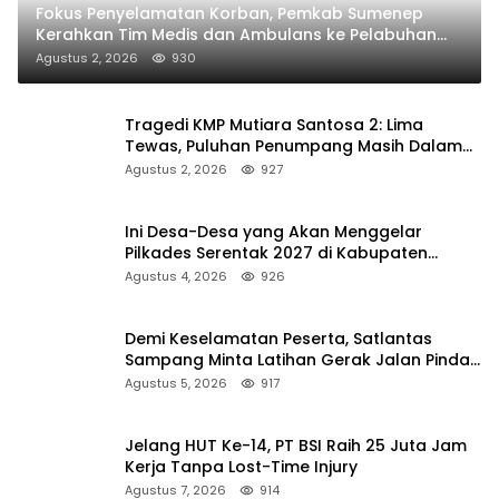
Fokus Penyelamatan Korban, Pemkab Sumenep
Kerahkan Tim Medis dan Ambulans ke Pelabuhan
Kalianget
Agustus 2, 2026
930
Tragedi KMP Mutiara Santosa 2: Lima
Tewas, Puluhan Penumpang Masih Dalam
Pencarian
Agustus 2, 2026
927
Ini Desa-Desa yang Akan Menggelar
Pilkades Serentak 2027 di Kabupaten
Sumenep
Agustus 4, 2026
926
Demi Keselamatan Peserta, Satlantas
Sampang Minta Latihan Gerak Jalan Pindah
ke Lokasi Aman
Agustus 5, 2026
917
Jelang HUT Ke-14, PT BSI Raih 25 Juta Jam
Kerja Tanpa Lost-Time Injury
Agustus 7, 2026
914