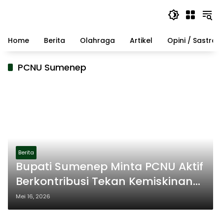
Langsung
ke
konten
Home
Berita
Olahraga
Artikel
Opini / Sastra
PCNU Sumenep
Berita
Bupati Sumenep Minta PCNU Aktif
Berkontribusi Tekan Kemiskinan
dan Pengangguran
Mei 16, 2026