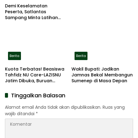
Demi Keselamatan
Peserta, Satlantas
Sampang Minta Latihan
Gerak Jalan Pindah ke
Lokasi Aman
Berita
Berita
Kuota Terbatas! Beasiswa
Wakil Bupati: Jadikan
Tahfidz NU Care-LAZISNU
Jamnas Bekal Membangun
Jatim Dibuka, Buruan
Sumenep di Masa Depan
Daftar
Tinggalkan Balasan
Alamat email Anda tidak akan dipublikasikan.
Ruas yang
wajib ditandai
*