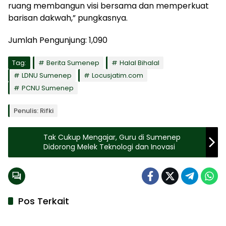
ruang membangun visi bersama dan memperkuat
barisan dakwah,” pungkasnya.
Jumlah Pengunjung:
1,090
Tag:
Berita Sumenep
Halal Bihalal
LDNU Sumenep
Locusjatim.com
PCNU Sumenep
Penulis: Rifki
Tak Cukup Mengajar, Guru di Sumenep
Didorong Melek Teknologi dan Inovasi
Pos Terkait