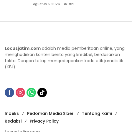
ke Lokasi Aman
Agustus 5, 2026
921
Locusjatim.com
adalah media pemberitaan online, yang
menghadirkan konten berita yang kredibel, berdasarkan
fakta. Dengan tetap mengedepankan kode etik jurnalistik
(KEJ).
Indeks
Pedoman Media Siber
Tentang Kami
Redaksi
Privacy Policy
LocusJatim.com