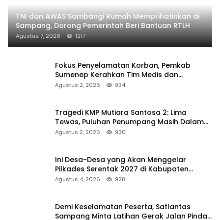
TNI dan AWAS Sambangi Rumah Memprihatinkan di
Sampang, Dorong Pemerintah Beri Bantuan RTLH
Agustus 7, 2026
1217
Fokus Penyelamatan Korban, Pemkab
Sumenep Kerahkan Tim Medis dan
Ambulans ke Pelabuhan Kalianget
Agustus 2, 2026
934
Tragedi KMP Mutiara Santosa 2: Lima
Tewas, Puluhan Penumpang Masih Dalam
Pencarian
Agustus 2, 2026
930
Ini Desa-Desa yang Akan Menggelar
Pilkades Serentak 2027 di Kabupaten
Sumenep
Agustus 4, 2026
928
Demi Keselamatan Peserta, Satlantas
Sampang Minta Latihan Gerak Jalan Pindah