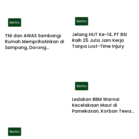
Berita
Berita
Jelang HUT Ke-14, PT BSI
TNI dan AWAS Sambangi
Raih 25 Juta Jam Kerja
Rumah Memprihatinkan di
Tanpa Lost-Time Injury
Sampang, Dorong
Pemerintah Beri Bantuan
RTLH
Berita
Ledakan BBM Warnai
Kecelakaan Maut di
Pamekasan, Korban Tewas
Terbakar di Lokasi
Berita