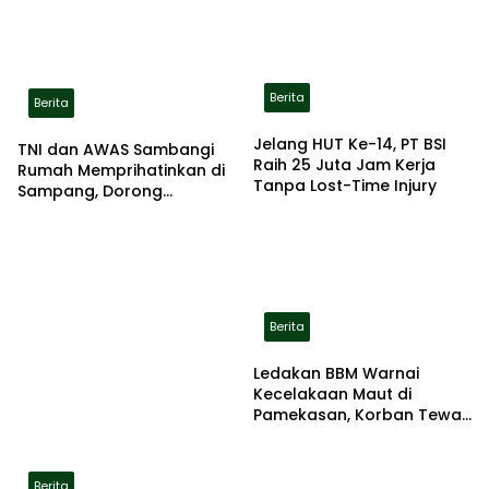
Berita
Berita
Jelang HUT Ke-14, PT BSI
TNI dan AWAS Sambangi
Raih 25 Juta Jam Kerja
Rumah Memprihatinkan di
Tanpa Lost-Time Injury
Sampang, Dorong
Pemerintah Beri Bantuan
RTLH
Berita
Ledakan BBM Warnai
Kecelakaan Maut di
Pamekasan, Korban Tewas
Terbakar di Lokasi
Berita