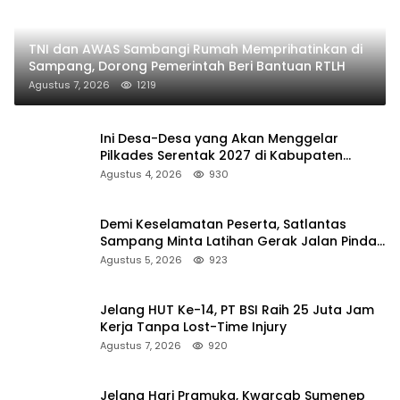
TNI dan AWAS Sambangi Rumah Memprihatinkan di
Sampang, Dorong Pemerintah Beri Bantuan RTLH
Agustus 7, 2026
1219
Ini Desa-Desa yang Akan Menggelar
Pilkades Serentak 2027 di Kabupaten
Sumenep
Agustus 4, 2026
930
Demi Keselamatan Peserta, Satlantas
Sampang Minta Latihan Gerak Jalan Pindah
ke Lokasi Aman
Agustus 5, 2026
923
Jelang HUT Ke-14, PT BSI Raih 25 Juta Jam
Kerja Tanpa Lost-Time Injury
Agustus 7, 2026
920
Jelang Hari Pramuka, Kwarcab Sumenep