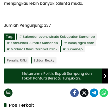
menjangkau lebih banyak talenta muda.
Jumlah Pengunjung:
337
Tag:
kalender event wisata Kabupaten Sumenep
Komunitas Jurnalis Sumenep
locusjagim.com
Madura Ethnic Carnival 2025
Sumenep
Penulis: Rifki
Editor: Rezky
Silaturrahmi Politik: Bupati Sampang dan
Tokoh Pantura Bersatu Tunjukkan
Kedewasaan Berpolitik
Pos Terkait