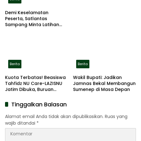
Demi Keselamatan
Peserta, Satlantas
Sampang Minta Latihan
Gerak Jalan Pindah ke
Lokasi Aman
Berita
Berita
Kuota Terbatas! Beasiswa
Wakil Bupati: Jadikan
Tahfidz NU Care-LAZISNU
Jamnas Bekal Membangun
Jatim Dibuka, Buruan
Sumenep di Masa Depan
Daftar
Tinggalkan Balasan
Alamat email Anda tidak akan dipublikasikan.
Ruas yang
wajib ditandai
*