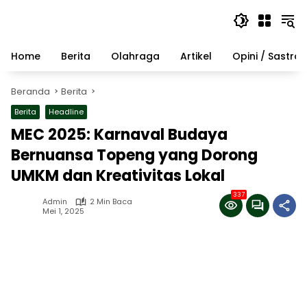
Langsung
ke
konten
Home
Berita
Olahraga
Artikel
Opini / Sastra
Beranda
Berita
Berita
Headline
MEC 2025: Karnaval Budaya
Bernuansa Topeng yang Dorong
UMKM dan Kreativitas Lokal
337
Admin
2 Min Baca
Mei 1, 2025