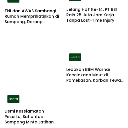
Jelang HUT Ke-14, PT BSI
TNI dan AWAS Sambangi
Raih 25 Juta Jam Kerja
Rumah Memprihatinkan di
Tanpa Lost-Time Injury
Sampang, Dorong
Pemerintah Beri Bantuan
RTLH
Berita
Ledakan BBM Warnai
Kecelakaan Maut di
Pamekasan, Korban Tewas
Terbakar di Lokasi
Berita
Demi Keselamatan
Peserta, Satlantas
Sampang Minta Latihan
Gerak Jalan Pindah ke