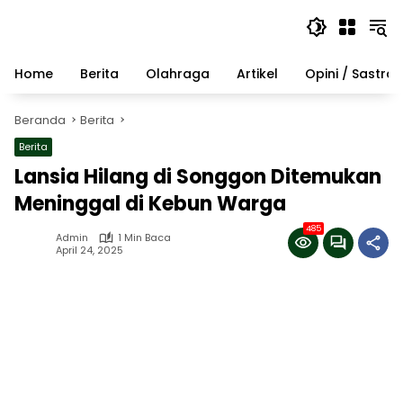
Langsung
ke
konten
Home
Berita
Olahraga
Artikel
Opini / Sastra
Beranda
Berita
Berita
Lansia Hilang di Songgon Ditemukan
Meninggal di Kebun Warga
485
Admin
1 Min Baca
April 24, 2025