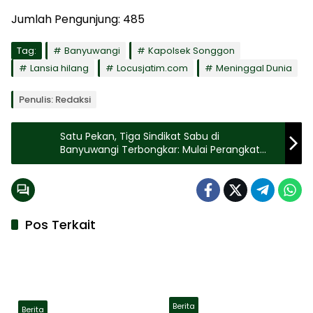
Jumlah Pengunjung:
485
Tag:
Banyuwangi
Kapolsek Songgon
Lansia hilang
Locusjatim.com
Meninggal Dunia
Penulis: Redaksi
Satu Pekan, Tiga Sindikat Sabu di
Banyuwangi Terbongkar: Mulai Perangkat
Desa hingga Remaja
Pos Terkait
Berita
Berita