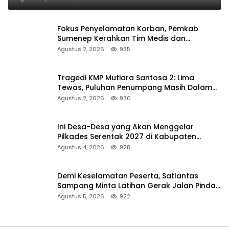
Fokus Penyelamatan Korban, Pemkab
Sumenep Kerahkan Tim Medis dan
Ambulans ke Pelabuhan Kalianget
Agustus 2, 2026
935
Tragedi KMP Mutiara Santosa 2: Lima
Tewas, Puluhan Penumpang Masih Dalam
Pencarian
Agustus 2, 2026
930
Ini Desa-Desa yang Akan Menggelar
Pilkades Serentak 2027 di Kabupaten
Sumenep
Agustus 4, 2026
928
Demi Keselamatan Peserta, Satlantas
Sampang Minta Latihan Gerak Jalan Pindah
ke Lokasi Aman
Agustus 5, 2026
922