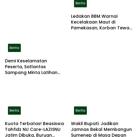
Berita
Ledakan BBM Warnai
Kecelakaan Maut di
Pamekasan, Korban Tewas
Terbakar di Lokasi
Berita
Demi Keselamatan
Peserta, Satlantas
Sampang Minta Latihan
Gerak Jalan Pindah ke
Lokasi Aman
Berita
Berita
Kuota Terbatas! Beasiswa
Wakil Bupati: Jadikan
Tahfidz NU Care-LAZISNU
Jamnas Bekal Membangun
Jatim Dibuka, Buruan
Sumenep di Masa Depan