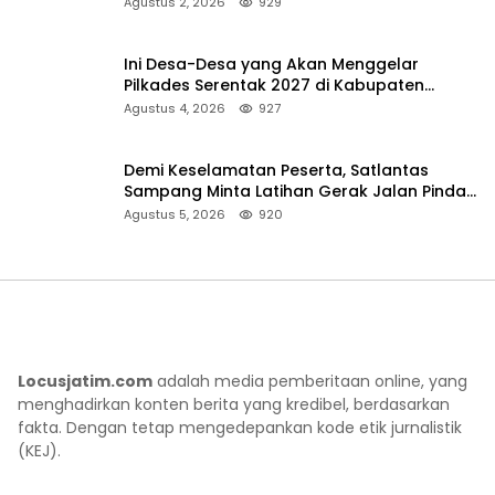
Pencarian
Agustus 2, 2026
929
Ini Desa-Desa yang Akan Menggelar
Pilkades Serentak 2027 di Kabupaten
Sumenep
Agustus 4, 2026
927
Demi Keselamatan Peserta, Satlantas
Sampang Minta Latihan Gerak Jalan Pindah
ke Lokasi Aman
Agustus 5, 2026
920
Locusjatim.com
adalah media pemberitaan online, yang
menghadirkan konten berita yang kredibel, berdasarkan
fakta. Dengan tetap mengedepankan kode etik jurnalistik
(KEJ).