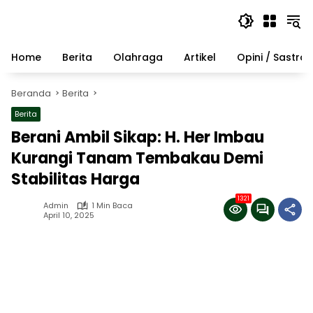
Langsung
ke
konten
Home
Berita
Olahraga
Artikel
Opini / Sastra
Beranda
Berita
Berita
Berani Ambil Sikap: H. Her Imbau
Kurangi Tanam Tembakau Demi
Stabilitas Harga
1321
Admin
1 Min Baca
April 10, 2025