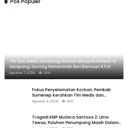
Pos Populer
TNI dan AWAS Sambangi Rumah Memprihatinkan di
Sampang, Dorong Pemerintah Beri Bantuan RTLH
Agustus 7, 2026
1216
Fokus Penyelamatan Korban, Pemkab
Sumenep Kerahkan Tim Medis dan
Ambulans ke Pelabuhan Kalianget
Agustus 2, 2026
933
Tragedi KMP Mutiara Santosa 2: Lima
Tewas, Puluhan Penumpang Masih Dalam