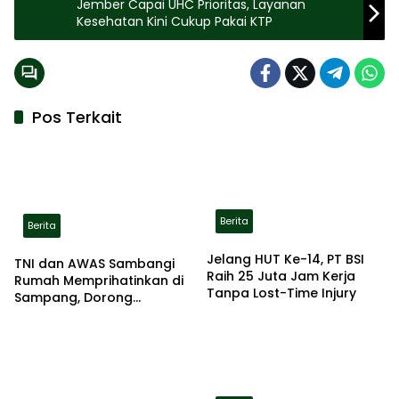
Jember Capai UHC Prioritas, Layanan
Kesehatan Kini Cukup Pakai KTP
Pos Terkait
Berita
Berita
Jelang HUT Ke-14, PT BSI
TNI dan AWAS Sambangi
Raih 25 Juta Jam Kerja
Rumah Memprihatinkan di
Tanpa Lost-Time Injury
Sampang, Dorong
Pemerintah Beri Bantuan
RTLH