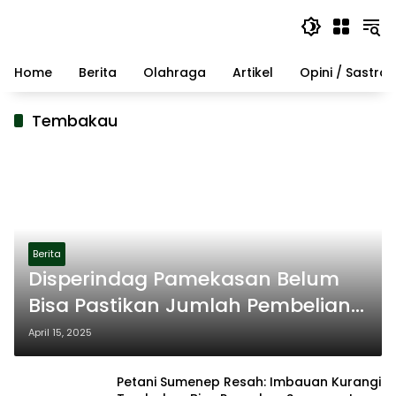
Langsung
ke
konten
Home
Berita
Olahraga
Artikel
Opini / Sastra
Tembakau
Berita
Disperindag Pamekasan Belum
Bisa Pastikan Jumlah Pembelian
Tembakau Musim Ini, Masih
April 15, 2025
Tunggu Kepastian dari Pabrikan
Petani Sumenep Resah: Imbauan Kurangi