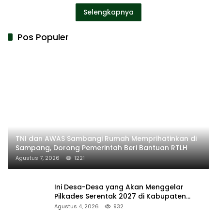
Selengkapnya
Pos Populer
TNI dan AWAS Sambangi Rumah Memprihatinkan di
Sampang, Dorong Pemerintah Beri Bantuan RTLH
Agustus 7, 2026
1221
Ini Desa-Desa yang Akan Menggelar
Pilkades Serentak 2027 di Kabupaten
Sumenep
Agustus 4, 2026
932