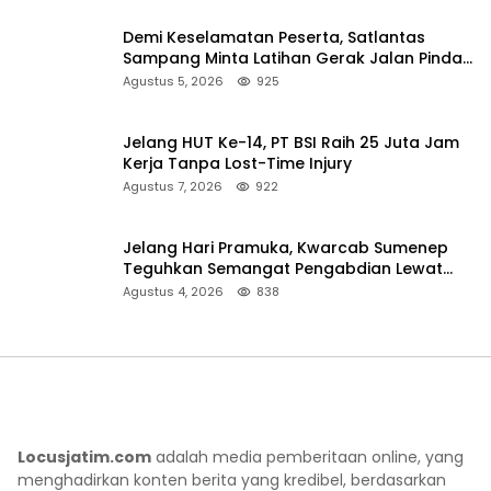
Demi Keselamatan Peserta, Satlantas
Sampang Minta Latihan Gerak Jalan Pindah
ke Lokasi Aman
Agustus 5, 2026
925
Jelang HUT Ke-14, PT BSI Raih 25 Juta Jam
Kerja Tanpa Lost-Time Injury
Agustus 7, 2026
922
Jelang Hari Pramuka, Kwarcab Sumenep
Teguhkan Semangat Pengabdian Lewat
Ziarah Pahlawan
Agustus 4, 2026
838
Locusjatim.com
adalah media pemberitaan online, yang
menghadirkan konten berita yang kredibel, berdasarkan