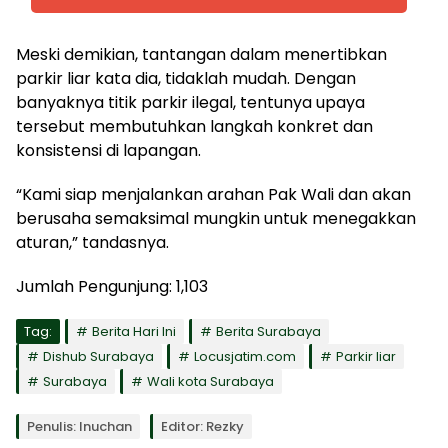
Meski demikian, tantangan dalam menertibkan
parkir liar kata dia, tidaklah mudah. Dengan
banyaknya titik parkir ilegal, tentunya upaya
tersebut membutuhkan langkah konkret dan
konsistensi di lapangan.
“Kami siap menjalankan arahan Pak Wali dan akan
berusaha semaksimal mungkin untuk menegakkan
aturan,” tandasnya.
Jumlah Pengunjung:
1,103
Tag:
Berita Hari Ini
Berita Surabaya
Dishub Surabaya
Locusjatim.com
Parkir liar
Surabaya
Wali kota Surabaya
Penulis: Inuchan
Editor: Rezky