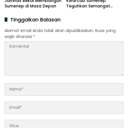
Jamnas Bekal Membangun
Kwarcab Sumenep
Sumenep di Masa Depan
Teguhkan Semangat
Pengabdian Lewat Ziarah
Pahlawan
Tinggalkan Balasan
Alamat email Anda tidak akan dipublikasikan.
Ruas yang
wajib ditandai
*