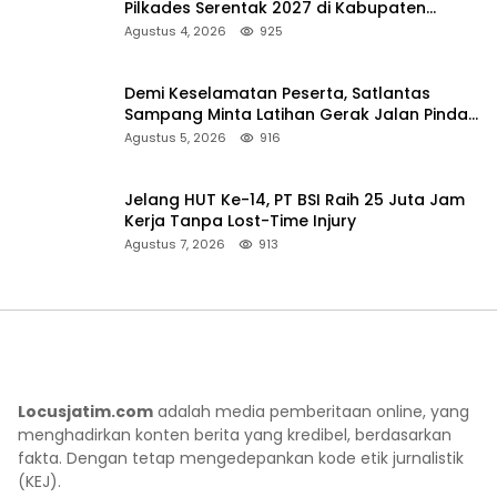
Pilkades Serentak 2027 di Kabupaten
Sumenep
Agustus 4, 2026
925
Demi Keselamatan Peserta, Satlantas
Sampang Minta Latihan Gerak Jalan Pindah
ke Lokasi Aman
Agustus 5, 2026
916
Jelang HUT Ke-14, PT BSI Raih 25 Juta Jam
Kerja Tanpa Lost-Time Injury
Agustus 7, 2026
913
Locusjatim.com
adalah media pemberitaan online, yang
menghadirkan konten berita yang kredibel, berdasarkan
fakta. Dengan tetap mengedepankan kode etik jurnalistik
(KEJ).