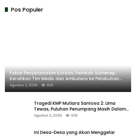
Pos Populer
Fokus Penyelamatan Korban, Pemkab Sumenep
Kerahkan Tim Medis dan Ambulans ke Pelabuhan
Kalianget
Agustus 2, 2026
929
Tragedi KMP Mutiara Santosa 2: Lima
Tewas, Puluhan Penumpang Masih Dalam
Pencarian
Agustus 2, 2026
926
Ini Desa-Desa yang Akan Menggelar