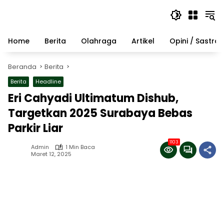
Langsung
ke
konten
Home
Berita
Olahraga
Artikel
Opini / Sastra
Beranda
Berita
Berita
Headline
Eri Cahyadi Ultimatum Dishub,
Targetkan 2025 Surabaya Bebas
Parkir Liar
1103
Admin
1 Min Baca
Maret 12, 2025