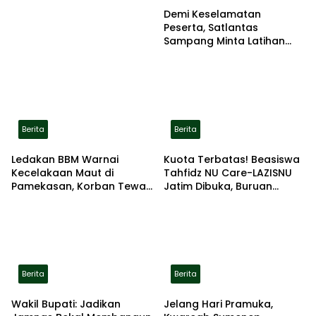
Demi Keselamatan
Peserta, Satlantas
Sampang Minta Latihan
Gerak Jalan Pindah ke
Lokasi Aman
Berita
Berita
Ledakan BBM Warnai
Kuota Terbatas! Beasiswa
Kecelakaan Maut di
Tahfidz NU Care-LAZISNU
Pamekasan, Korban Tewas
Jatim Dibuka, Buruan
Terbakar di Lokasi
Daftar
Berita
Berita
Wakil Bupati: Jadikan
Jelang Hari Pramuka,