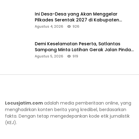
Ini Desa-Desa yang Akan Menggelar
Pilkades Serentak 2027 di Kabupaten
Sumenep
Agustus 4, 2026
926
Demi Keselamatan Peserta, Satlantas
Sampang Minta Latihan Gerak Jalan Pindah
ke Lokasi Aman
Agustus 5, 2026
919
Locusjatim.com
adalah media pemberitaan online, yang
menghadirkan konten berita yang kredibel, berdasarkan
fakta. Dengan tetap mengedepankan kode etik jurnalistik
(KEJ).