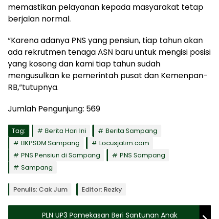
memastikan pelayanan kepada masyarakat tetap
berjalan normal.
“Karena adanya PNS yang pensiun, tiap tahun akan
ada rekrutmen tenaga ASN baru untuk mengisi posisi
yang kosong dan kami tiap tahun sudah
mengusulkan ke pemerintah pusat dan Kemenpan-
RB,”tutupnya.
Jumlah Pengunjung:
569
Tag:
Berita Hari Ini
Berita Sampang
BKPSDM Sampang
Locusjatim.com
PNS Pensiun di Sampang
PNS Sampang
Sampang
Penulis: Cak Jum
Editor: Rezky
PLN UP3 Pamekasan Beri Santunan Anak