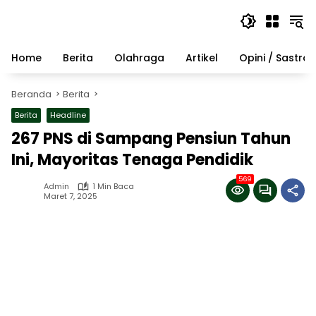
Langsung
ke
konten
Home
Berita
Olahraga
Artikel
Opini / Sastra
Beranda
Berita
Berita
Headline
267 PNS di Sampang Pensiun Tahun
Ini, Mayoritas Tenaga Pendidik
569
Admin
1 Min Baca
Maret 7, 2025