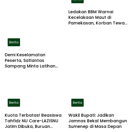
Ledakan BBM Warnai
Kecelakaan Maut di
Pamekasan, Korban Tewas
Terbakar di Lokasi
Berita
Demi Keselamatan
Peserta, Satlantas
Sampang Minta Latihan
Gerak Jalan Pindah ke
Lokasi Aman
Berita
Berita
Kuota Terbatas! Beasiswa
Wakil Bupati: Jadikan
Tahfidz NU Care-LAZISNU
Jamnas Bekal Membangun
Jatim Dibuka, Buruan
Sumenep di Masa Depan