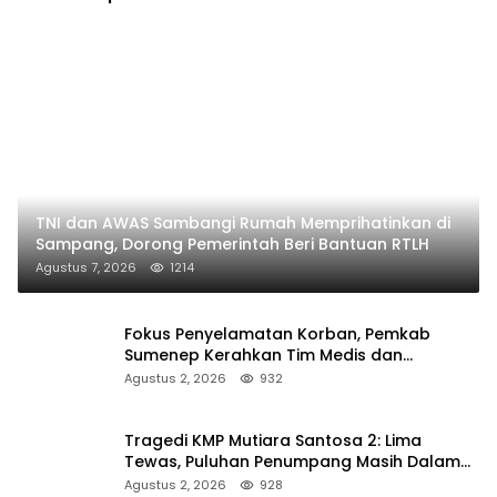
TNI dan AWAS Sambangi Rumah Memprihatinkan di
Sampang, Dorong Pemerintah Beri Bantuan RTLH
Agustus 7, 2026
1214
Fokus Penyelamatan Korban, Pemkab
Sumenep Kerahkan Tim Medis dan
Ambulans ke Pelabuhan Kalianget
Agustus 2, 2026
932
Tragedi KMP Mutiara Santosa 2: Lima
Tewas, Puluhan Penumpang Masih Dalam
Pencarian
Agustus 2, 2026
928