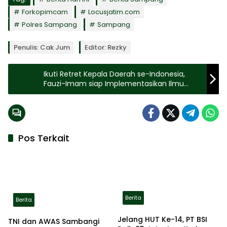
Forkopimcam
Locusjatim.com
Polres Sampang
Sampang
Penulis: Cak Jum
Editor: Rezky
Ikuti Retret Kepala Daerah se-Indonesia,
Fauzi-Imam siap Implementasikan Ilmu
untuk Bangun Sumenep
Pos Terkait
Berita
Berita
Jelang HUT Ke-14, PT BSI
TNI dan AWAS Sambangi