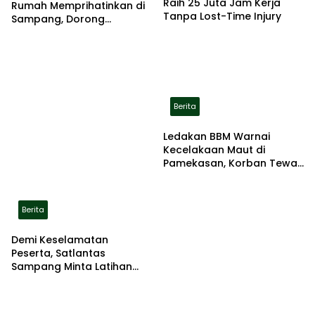
Raih 25 Juta Jam Kerja
Rumah Memprihatinkan di
Tanpa Lost-Time Injury
Sampang, Dorong
Pemerintah Beri Bantuan
RTLH
Berita
Ledakan BBM Warnai
Kecelakaan Maut di
Pamekasan, Korban Tewas
Terbakar di Lokasi
Berita
Demi Keselamatan
Peserta, Satlantas
Sampang Minta Latihan
Gerak Jalan Pindah ke
Lokasi Aman