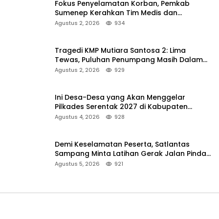
Fokus Penyelamatan Korban, Pemkab
Sumenep Kerahkan Tim Medis dan
Ambulans ke Pelabuhan Kalianget
Agustus 2, 2026
934
Tragedi KMP Mutiara Santosa 2: Lima
Tewas, Puluhan Penumpang Masih Dalam
Pencarian
Agustus 2, 2026
929
Ini Desa-Desa yang Akan Menggelar
Pilkades Serentak 2027 di Kabupaten
Sumenep
Agustus 4, 2026
928
Demi Keselamatan Peserta, Satlantas
Sampang Minta Latihan Gerak Jalan Pindah
ke Lokasi Aman
Agustus 5, 2026
921