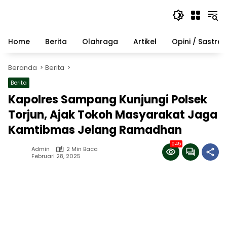
Langsung
ke
konten
Home
Berita
Olahraga
Artikel
Opini / Sastra
Beranda
Berita
Berita
Kapolres Sampang Kunjungi Polsek
Torjun, Ajak Tokoh Masyarakat Jaga
Kamtibmas Jelang Ramadhan
945
Admin
2 Min Baca
Februari 28, 2025