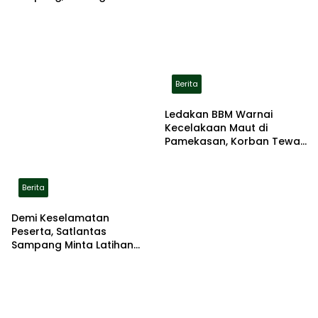
Pemerintah Beri Bantuan
RTLH
Berita
Ledakan BBM Warnai
Kecelakaan Maut di
Pamekasan, Korban Tewas
Terbakar di Lokasi
Berita
Demi Keselamatan
Peserta, Satlantas
Sampang Minta Latihan
Gerak Jalan Pindah ke
Lokasi Aman