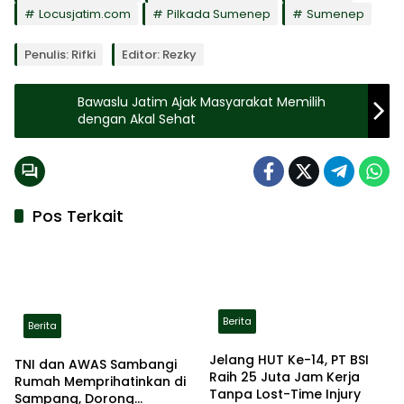
Locusjatim.com
Pilkada Sumenep
Sumenep
Penulis: Rifki
Editor: Rezky
Bawaslu Jatim Ajak Masyarakat Memilih
dengan Akal Sehat
Pos Terkait
Berita
Berita
Jelang HUT Ke-14, PT BSI
TNI dan AWAS Sambangi
Raih 25 Juta Jam Kerja
Rumah Memprihatinkan di
Tanpa Lost-Time Injury
Sampang, Dorong