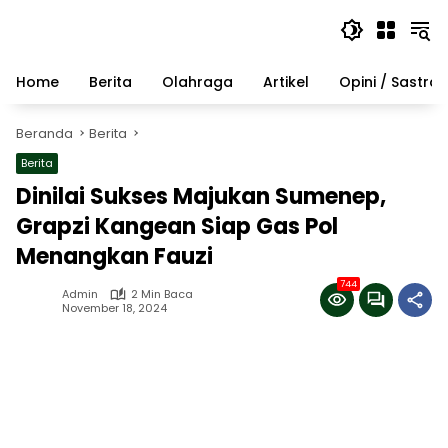
Langsung
ke
konten
Home
Berita
Olahraga
Artikel
Opini / Sastra
Beranda
Berita
Berita
Dinilai Sukses Majukan Sumenep,
Grapzi Kangean Siap Gas Pol
Menangkan Fauzi
744
Admin
2 Min Baca
November 18, 2024