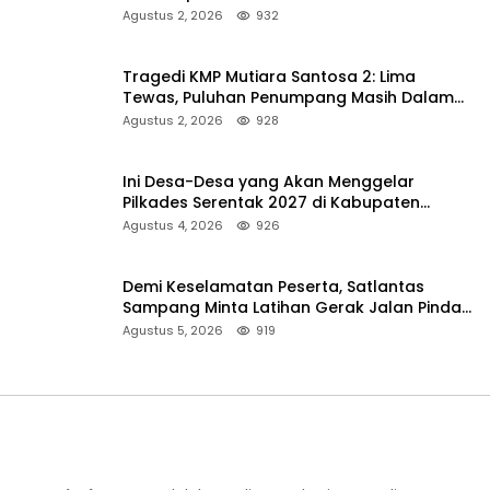
Ambulans ke Pelabuhan Kalianget
Agustus 2, 2026
932
Tragedi KMP Mutiara Santosa 2: Lima
Tewas, Puluhan Penumpang Masih Dalam
Pencarian
Agustus 2, 2026
928
Ini Desa-Desa yang Akan Menggelar
Pilkades Serentak 2027 di Kabupaten
Sumenep
Agustus 4, 2026
926
Demi Keselamatan Peserta, Satlantas
Sampang Minta Latihan Gerak Jalan Pindah
ke Lokasi Aman
Agustus 5, 2026
919