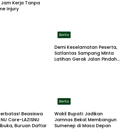
a Jam Kerja Tanpa
me Injury
Berita
Demi Keselamatan Peserta,
Satlantas Sampang Minta
Latihan Gerak Jalan Pindah
ke Lokasi Aman
Berita
Terbatas! Beasiswa
Wakil Bupati: Jadikan
 NU Care-LAZISNU
Jamnas Bekal Membangun
ibuka, Buruan Daftar
Sumenep di Masa Depan