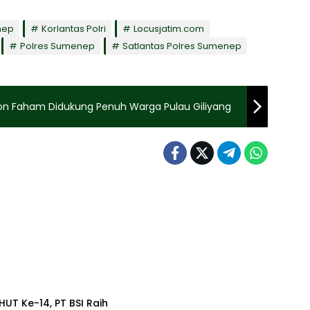
nep
Korlantas Polri
Locusjatim.com
Polres Sumenep
Satlantas Polres Sumenep
on Faham Didukung Penuh Warga Pulau Giliyang
HUT Ke-14, PT BSI Raih