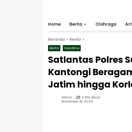
Langsung
ke
konten
Home
Berita
Olahraga
Art
Beranda
Berita
Berita
Headline
Satlantas Polres
Kantongi Beraga
Jatim hingga Korl
Admin
2 Min Baca
November 18, 2024