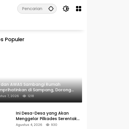
s Populer
I dan AWAS Sambangi Rumah
prihatinkan di Sampang, Dorong
erintah Beri Bantuan RTLH
tus 7, 2026
1218
Ini Desa-Desa yang Akan
Menggelar Pilkades Serentak
2027 di Kabupaten Sumenep
Agustus 4, 2026
930