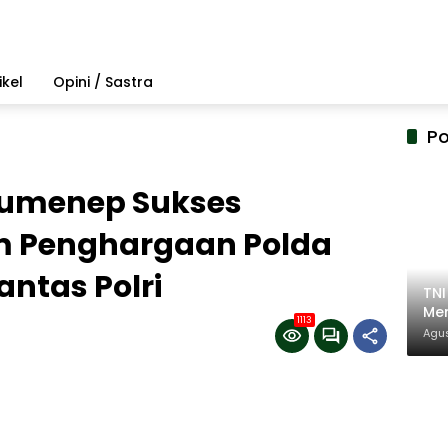
ikel
Opini / Sastra
Po
 Sumenep Sukses
m Penghargaan Polda
antas Polri
TN
Mem
1113
Pem
Agus