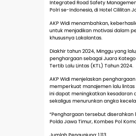
Integrated Road Safety Management
Polri se-Indonesia, di Hotel Cililitan 
AKP Widi menambahkan, keberhasilan
untuk menjadikan motivasi dalam pel
khususnya Lakalantas.
Diakhir tahun 2024, Minggu yang lal
penghargaan sebagai Juara Kategor
Tertib Lalu Lintas (KTL) Tahun 2024.
AKP Widi menjelaskan penghargaan 
memperkuat manajemen lalu lintas
ini dapat meningkatkan kesadaran da
sekaligus menurunkan angka kecela
“Penghargaan tersebut diserahkan la
Polda Jawa Timur, Kombes Pol Komarud
Jumlah Pengunjung:
1,113