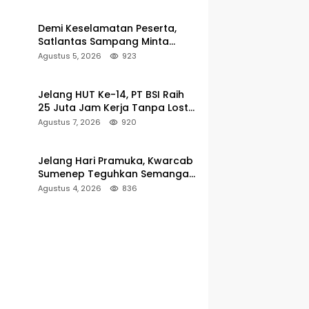
Demi Keselamatan Peserta,
Satlantas Sampang Minta
Latihan Gerak Jalan Pindah ke
Agustus 5, 2026
923
Lokasi Aman
Jelang HUT Ke-14, PT BSI Raih
25 Juta Jam Kerja Tanpa Lost-
Time Injury
Agustus 7, 2026
920
Jelang Hari Pramuka, Kwarcab
Sumenep Teguhkan Semangat
Pengabdian Lewat Ziarah
Agustus 4, 2026
836
Pahlawan