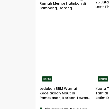
25 Jut
Rumah Memprihatinkan di
Lost-Ti
Sampang, Dorong
Pemerintah Beri Bantuan
RTLH
Berita
Berita
Ledakan BBM Warnai
Kuota 
Kecelakaan Maut di
Tahfidz
Pamekasan, Korban Tewas
Jatim D
Terbakar di Lokasi