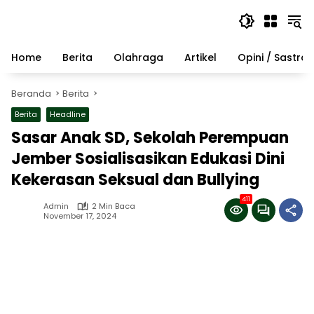
Langsung
ke
konten
Home
Berita
Olahraga
Artikel
Opini / Sastra
Beranda
Berita
Berita
Headline
Sasar Anak SD, Sekolah Perempuan
Jember Sosialisasikan Edukasi Dini
Kekerasan Seksual dan Bullying
411
Admin
2 Min Baca
November 17, 2024