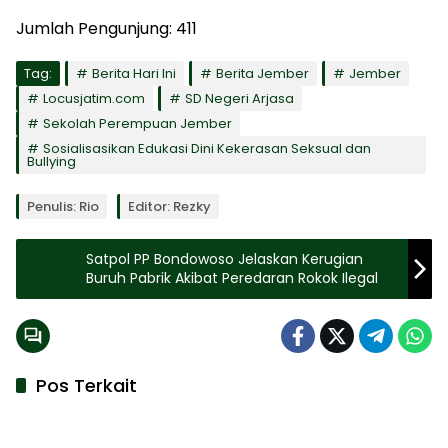
Jumlah Pengunjung:
411
Tag:
Berita Hari Ini
Berita Jember
Jember
Locusjatim.com
SD Negeri Arjasa
Sekolah Perempuan Jember
Sosialisasikan Edukasi Dini Kekerasan Seksual dan
Bullying
Penulis: Rio
Editor: Rezky
Satpol PP Bondowoso Jelaskan Kerugian
Buruh Pabrik Akibat Peredaran Rokok Ilegal
Pos Terkait