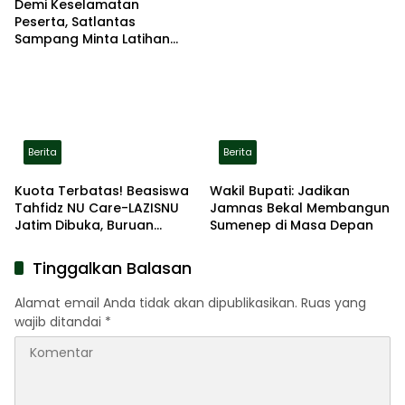
Demi Keselamatan
Peserta, Satlantas
Sampang Minta Latihan
Gerak Jalan Pindah ke
Lokasi Aman
Berita
Berita
Kuota Terbatas! Beasiswa
Wakil Bupati: Jadikan
Tahfidz NU Care-LAZISNU
Jamnas Bekal Membangun
Jatim Dibuka, Buruan
Sumenep di Masa Depan
Daftar
Tinggalkan Balasan
Alamat email Anda tidak akan dipublikasikan.
Ruas yang
wajib ditandai
*