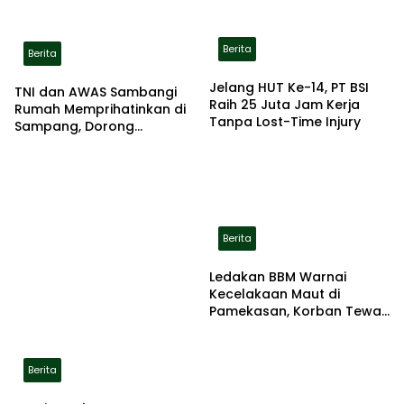
Berita
Berita
Jelang HUT Ke-14, PT BSI
TNI dan AWAS Sambangi
Raih 25 Juta Jam Kerja
Rumah Memprihatinkan di
Tanpa Lost-Time Injury
Sampang, Dorong
Pemerintah Beri Bantuan
RTLH
Berita
Ledakan BBM Warnai
Kecelakaan Maut di
Pamekasan, Korban Tewas
Terbakar di Lokasi
Berita