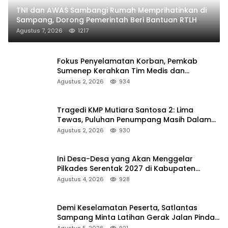
TNI dan AWAS Sambangi Rumah Memprihatinkan di
Sampang, Dorong Pemerintah Beri Bantuan RTLH
Agustus 7, 2026
1217
Fokus Penyelamatan Korban, Pemkab
Sumenep Kerahkan Tim Medis dan
Ambulans ke Pelabuhan Kalianget
Agustus 2, 2026
934
Tragedi KMP Mutiara Santosa 2: Lima
Tewas, Puluhan Penumpang Masih Dalam
Pencarian
Agustus 2, 2026
930
Ini Desa-Desa yang Akan Menggelar
Pilkades Serentak 2027 di Kabupaten
Sumenep
Agustus 4, 2026
928
Demi Keselamatan Peserta, Satlantas
Sampang Minta Latihan Gerak Jalan Pindah
ke Lokasi Aman