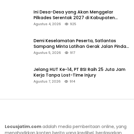
Ini Desa-Desa yang Akan Menggelar
Pilkades Serentak 2027 di Kabupaten
Sumenep
Agustus 4, 2026
925
Demi Keselamatan Peserta, Satlantas
Sampang Minta Latihan Gerak Jalan Pindah
ke Lokasi Aman
Agustus 5, 2026
917
Jelang HUT Ke-14, PT BSI Raih 25 Juta Jam
Kerja Tanpa Lost-Time Injury
Agustus 7, 2026
914
Locusjatim.com
adalah media pemberitaan online, yang
menghadirkan konten berita yang kredibel, berdasarkan