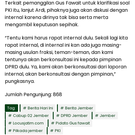
Terkait pemanggilan Gus Fawait untuk klarifikasi soal
PKI itu, lanjut Ardi, pihaknya juga akan diskusi dengan
internal karena dirinya tak bisa serta merta
mengambil keputusan sepihak.
“Tentu kami harus rapat internal dulu. Sekali lagi kita
rapat internal, di internal ini kan ada juga masing-
masing usulan fraksi, teman-teman, dan kami
tentunya akan berkonsultasi ini kepada pimpinan
DPRD dulu. Ya, kami akan berkonsultasi dari laporan
internal, akan berkonsultasi dengan pimpinan,”
pungkasnya.
Jumlah Pengunjung:
868
Tag:
Berita Hari Ini
Berita Jember
Cabup 02 Jember
DPRD Jember
Jember
Locusjatim.com
Pidato Gus fawait
Pilkada jember
PKI