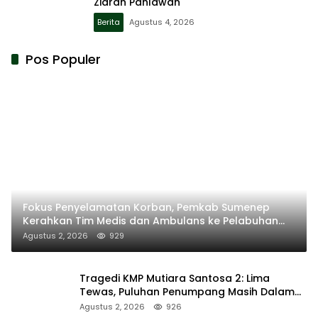
Ziarah Pahlawan
Berita
Agustus 4, 2026
Pos Populer
Fokus Penyelamatan Korban, Pemkab Sumenep
Kerahkan Tim Medis dan Ambulans ke Pelabuhan
Kalianget
Agustus 2, 2026
929
Tragedi KMP Mutiara Santosa 2: Lima
Tewas, Puluhan Penumpang Masih Dalam
Pencarian
Agustus 2, 2026
926