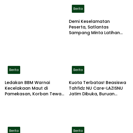
Berita
Demi Keselamatan
Peserta, Satlantas
Sampang Minta Latihan
Gerak Jalan Pindah ke
Lokasi Aman
Berita
Berita
Ledakan BBM Warnai
Kuota Terbatas! Beasiswa
Kecelakaan Maut di
Tahfidz NU Care-LAZISNU
Pamekasan, Korban Tewas
Jatim Dibuka, Buruan
Terbakar di Lokasi
Daftar
Berita
Berita