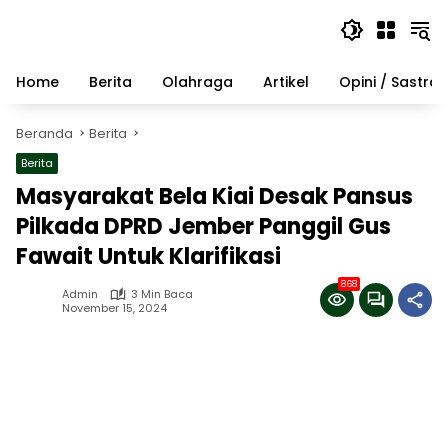
Langsung
ke
konten
Home
Berita
Olahraga
Artikel
Opini / Sastra
Beranda
Berita
Berita
Masyarakat Bela Kiai Desak Pansus
Pilkada DPRD Jember Panggil Gus
Fawait Untuk Klarifikasi
868
Admin
3 Min Baca
November 15, 2024