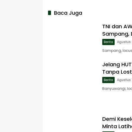
Baca Juga
TNI dan A
Sampang, D
Berita
Agustus 
Sampang, locusj
Jelang HUT 
Tanpa Lost
Berita
Agustus 
Banyuwangi, loc
Demi Kese
Minta Lati