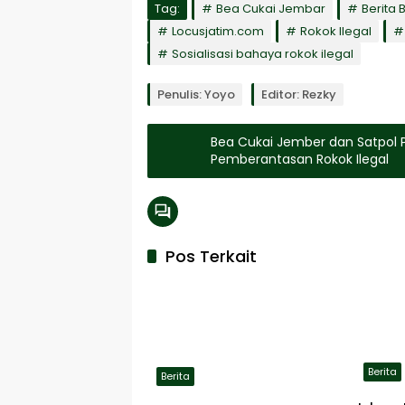
Tag:
Bea Cukai Jembar
Berita
Locusjatim.com
Rokok Ilegal
Sosialisasi bahaya rokok ilegal
Penulis: Yoyo
Editor: Rezky
Bea Cukai Jember dan Satpol
Pemberantasan Rokok Ilegal
Pos Terkait
Berita
Berita