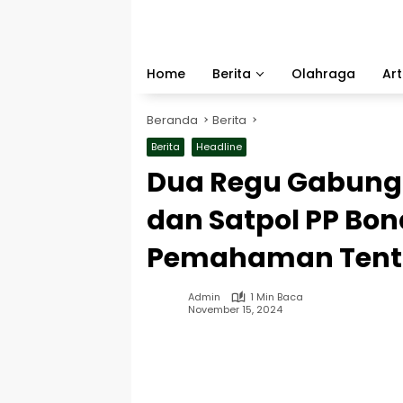
Langsung
ke
konten
Home
Berita
Olahraga
Art
Beranda
Berita
Berita
Headline
Dua Regu Gabung
dan Satpol PP Bon
Pemahaman Tenta
Admin
1 Min Baca
November 15, 2024