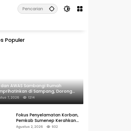
s Populer
I dan AWAS Sambangi Rumah
prihatinkan di Sampang, Dorong
erintah Beri Bantuan RTLH
tus 7, 2026
1214
Fokus Penyelamatan Korban,
Pemkab Sumenep Kerahkan
Tim Medis dan Ambulans ke
Agustus 2, 2026
932