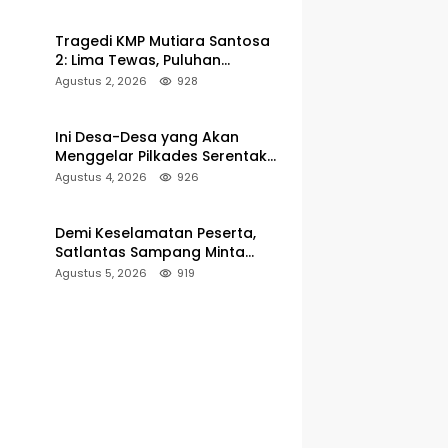
Pelabuhan Kalianget
Tragedi KMP Mutiara Santosa
2: Lima Tewas, Puluhan
Penumpang Masih Dalam
Agustus 2, 2026
928
Pencarian
Ini Desa-Desa yang Akan
Menggelar Pilkades Serentak
2027 di Kabupaten Sumenep
Agustus 4, 2026
926
Demi Keselamatan Peserta,
Satlantas Sampang Minta
Latihan Gerak Jalan Pindah ke
Agustus 5, 2026
919
Lokasi Aman