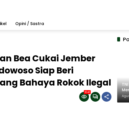
ikel
Opini / Sastra
Po
an Bea Cukai Jember
dowoso Siap Beri
ng Bahaya Rokok Ilegal
TN
Mem
1041
Pem
Agus