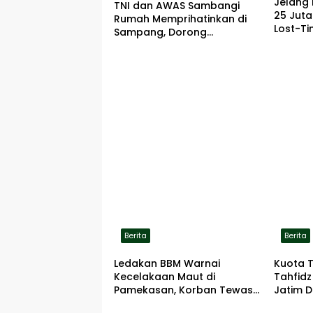
Jelang 
TNI dan AWAS Sambangi
25 Jut
Rumah Memprihatinkan di
Lost-Ti
Sampang, Dorong
Pemerintah Beri Bantuan
RTLH
Berita
Berita
Ledakan BBM Warnai
Kuota 
Kecelakaan Maut di
Tahfidz
Pamekasan, Korban Tewas
Jatim D
Terbakar di Lokasi