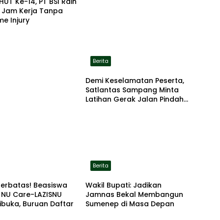
HUT Ke-14, PT BSI Raih
a Jam Kerja Tanpa
me Injury
Berita
Demi Keselamatan Peserta,
Satlantas Sampang Minta
Latihan Gerak Jalan Pindah
ke Lokasi Aman
Berita
Terbatas! Beasiswa
Wakil Bupati: Jadikan
 NU Care-LAZISNU
Jamnas Bekal Membangun
ibuka, Buruan Daftar
Sumenep di Masa Depan