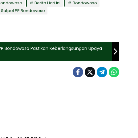
 Bondowoso
Berita Hari Ini
Bondowoso
Satpol PP Bondowoso
 PP Bondowoso Pastikan Keberlangsungan Upaya