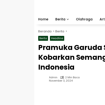
Langsung
ke
konten
Home
Berita
Olahraga
Art
Beranda
Berita
Berita
Headline
Pramuka Garuda 
Kobarkan Semanga
Indonesia
Admin
2 Min Baca
November 3, 2024