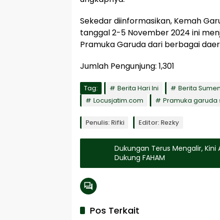
Sekedar diinformasikan, Kemah Ga
tanggal 2-5 November 2024 ini menj
Pramuka Garuda dari berbagai daer
Jumlah Pengunjung:
1,301
Tag:
Berita Hari Ini
Berita Sume
Locusjatim.com
Pramuka garuda
Penulis: Rifki
Editor: Rezky
Dukungan Terus Mengalir, Kini 
Dukung FAHAM
Pos Terkait