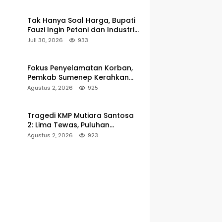
hingga 5 Persen
Tak Hanya Soal Harga, Bupati
Fauzi Ingin Petani dan Industri
Rokok Tumbuh Bersama
Juli 30, 2026
933
Fokus Penyelamatan Korban,
Pemkab Sumenep Kerahkan
Tim Medis dan Ambulans ke
Agustus 2, 2026
925
Pelabuhan Kalianget
Tragedi KMP Mutiara Santosa
2: Lima Tewas, Puluhan
Penumpang Masih Dalam
Agustus 2, 2026
923
Pencarian