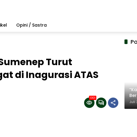
ikel
Opini / Sastra
Po
Sumenep Turut
t di Inagurasi ATAS
“Ka
Be
1301
Ter
Juli