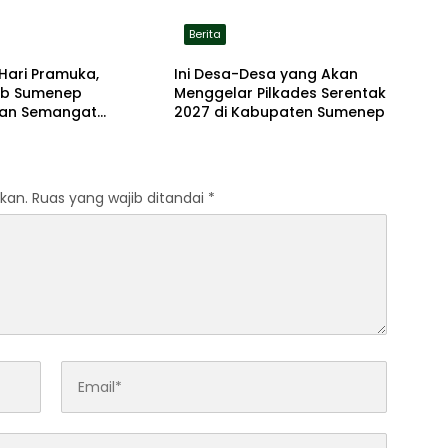
Berita
Hari Pramuka,
Ini Desa-Desa yang Akan
b Sumenep
Menggelar Pilkades Serentak
an Semangat
2027 di Kabupaten Sumenep
dian Lewat Ziarah
an
kan.
Ruas yang wajib ditandai
*