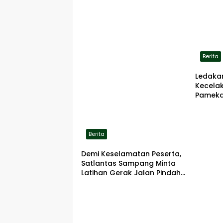
Berita
Ledaka
Kecela
Pameka
Terbaka
Berita
Demi Keselamatan Peserta,
Satlantas Sampang Minta
Latihan Gerak Jalan Pindah
ke Lokasi Aman