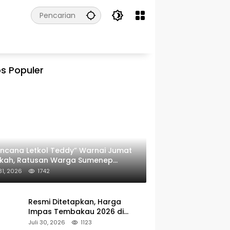
s Populer
ncana Letkol Teddy” Warnai Jumat
rkah, Ratusan Warga Sumenep
ima Nasi Bungkus
 31, 2026
1742
Resmi Ditetapkan, Harga
Impas Tembakau 2026 di
Sumenep Alami Kenaikan
Juli 30, 2026
1123