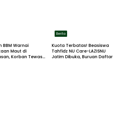
Berita
n BBM Warnai
Kuota Terbatas! Beasiswa
kaan Maut di
Tahfidz NU Care-LAZISNU
san, Korban Tewas
Jatim Dibuka, Buruan Daftar
r di Lokasi