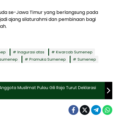
ruda se-Jawa Timur yang berlangsung pada
adi ajang silaturahmi dan pembinaan bagi
ah.
nep
Inagurasi atas
Kwarcab Sumenep
 sumenep
Pramuka Sumenep
Sumenep
Anggota Muslimat Pulau Gili Raja Turut Deklarasi