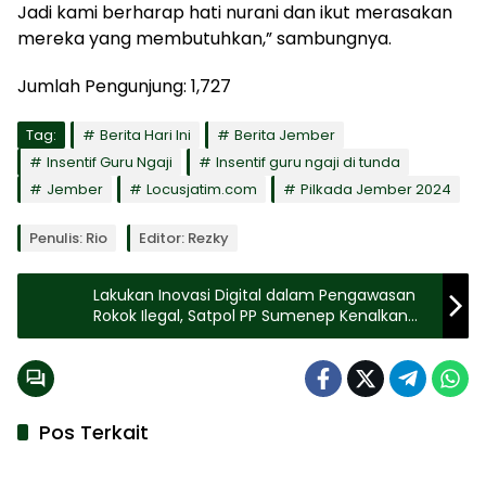
Jadi kami berharap hati nurani dan ikut merasakan
mereka yang membutuhkan,” sambungnya.
Jumlah Pengunjung:
1,727
Tag:
Berita Hari Ini
Berita Jember
Insentif Guru Ngaji
Insentif guru ngaji di tunda
Jember
Locusjatim.com
Pilkada Jember 2024
Penulis: Rio
Editor: Rezky
Lakukan Inovasi Digital dalam Pengawasan
Rokok Ilegal, Satpol PP Sumenep Kenalkan
‘Siroleg’
Pos Terkait