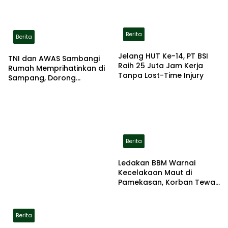
Berita
Berita
Jelang HUT Ke-14, PT BSI
TNI dan AWAS Sambangi
Raih 25 Juta Jam Kerja
Rumah Memprihatinkan di
Tanpa Lost-Time Injury
Sampang, Dorong
Pemerintah Beri Bantuan
RTLH
Berita
Ledakan BBM Warnai
Kecelakaan Maut di
Pamekasan, Korban Tewas
Terbakar di Lokasi
Berita