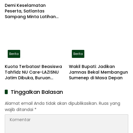
Demi Keselamatan
Peserta, Satlantas
Sampang Minta Latihan
Gerak Jalan Pindah ke
Lokasi Aman
Berita
Berita
Kuota Terbatas! Beasiswa
Wakil Bupati: Jadikan
Tahfidz NU Care-LAZISNU
Jamnas Bekal Membangun
Jatim Dibuka, Buruan
Sumenep di Masa Depan
Daftar
Tinggalkan Balasan
Alamat email Anda tidak akan dipublikasikan.
Ruas yang
wajib ditandai
*