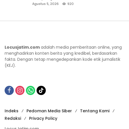
ke Lokasi Aman
Agustus 5, 2026
920
Locusjatim.com
adalah media pemberitaan online, yang
menghadirkan konten berita yang kredibel, berdasarkan
fakta. Dengan tetap mengedepankan kode etik jurnalistik
(KEJ).
Indeks
Pedoman Media Siber
Tentang Kami
Redaksi
Privacy Policy
LocusJatim.com