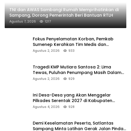
TNI dan AWAS Sambangi Rumah Memprihatinkan di
Sampang, Dorong Pemerintah Beri Bantuan RTLH
Agustus 7, 2026
1217
Fokus Penyelamatan Korban, Pemkab
Sumenep Kerahkan Tim Medis dan
Ambulans ke Pelabuhan Kalianget
Agustus 2, 2026
933
Tragedi KMP Mutiara Santosa 2: Lima
Tewas, Puluhan Penumpang Masih Dalam
Pencarian
Agustus 2, 2026
929
Ini Desa-Desa yang Akan Menggelar
Pilkades Serentak 2027 di Kabupaten
Sumenep
Agustus 4, 2026
928
Demi Keselamatan Peserta, Satlantas
Sampang Minta Latihan Gerak Jalan Pindah