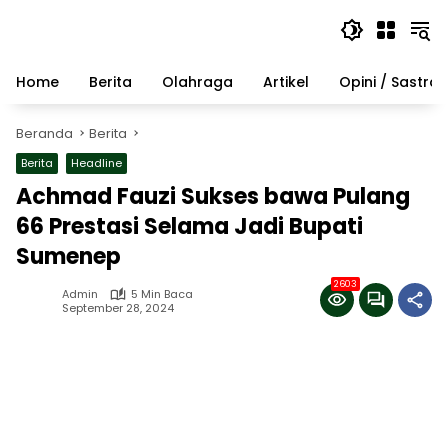
Langsung
ke
konten
Home
Berita
Olahraga
Artikel
Opini / Sastra
Beranda
Berita
Berita
Headline
Achmad Fauzi Sukses bawa Pulang
66 Prestasi Selama Jadi Bupati
Sumenep
2603
Admin
5 Min Baca
September 28, 2024