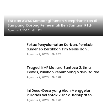
TNI dan AWAS Sambangi Rumah Memprihatinkan di
Sampang, Dorong Pemerintah Beri Bantuan RTLH
Agustus 7, 2026
1212
Fokus Penyelamatan Korban, Pemkab
Sumenep Kerahkan Tim Medis dan
Ambulans ke Pelabuhan Kalianget
Agustus 2, 2026
932
Tragedi KMP Mutiara Santosa 2: Lima
Tewas, Puluhan Penumpang Masih Dalam
Pencarian
Agustus 2, 2026
928
Ini Desa-Desa yang Akan Menggelar
Pilkades Serentak 2027 di Kabupaten
Sumenep
Agustus 4, 2026
926