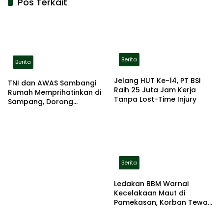
Pos Terkait
Berita
Berita
Jelang HUT Ke-14, PT BSI
TNI dan AWAS Sambangi
Raih 25 Juta Jam Kerja
Rumah Memprihatinkan di
Tanpa Lost-Time Injury
Sampang, Dorong
Pemerintah Beri Bantuan
RTLH
Berita
Ledakan BBM Warnai
Kecelakaan Maut di
Pamekasan, Korban Tewas
Terbakar di Lokasi