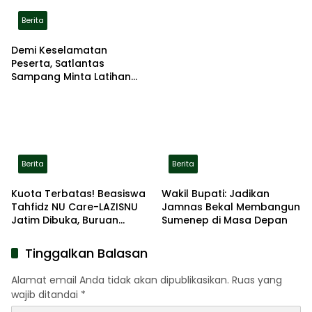
Berita
Demi Keselamatan
Peserta, Satlantas
Sampang Minta Latihan
Gerak Jalan Pindah ke
Lokasi Aman
Berita
Berita
Kuota Terbatas! Beasiswa
Wakil Bupati: Jadikan
Tahfidz NU Care-LAZISNU
Jamnas Bekal Membangun
Jatim Dibuka, Buruan
Sumenep di Masa Depan
Daftar
Tinggalkan Balasan
Alamat email Anda tidak akan dipublikasikan.
Ruas yang
wajib ditandai
*