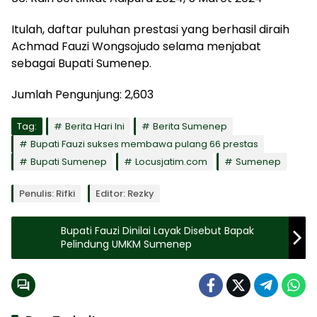
Itulah, daftar puluhan prestasi yang berhasil diraih
Achmad Fauzi Wongsojudo selama menjabat
sebagai Bupati Sumenep.
Jumlah Pengunjung:
2,603
Tag:
Berita Hari Ini
Berita Sumenep
Bupati Fauzi sukses membawa pulang 66 prestas
Bupati Sumenep
Locusjatim.com
Sumenep
Penulis: Rifki
Editor: Rezky
Bupati Fauzi Dinilai Layak Disebut Bapak
Pelindung UMKM Sumenep