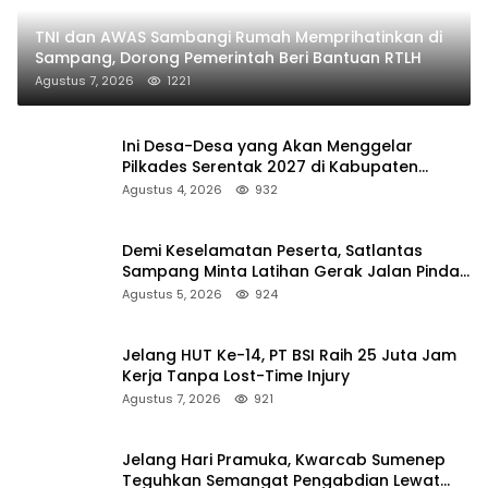
TNI dan AWAS Sambangi Rumah Memprihatinkan di
Sampang, Dorong Pemerintah Beri Bantuan RTLH
Agustus 7, 2026
1221
Ini Desa-Desa yang Akan Menggelar
Pilkades Serentak 2027 di Kabupaten
Sumenep
Agustus 4, 2026
932
Demi Keselamatan Peserta, Satlantas
Sampang Minta Latihan Gerak Jalan Pindah
ke Lokasi Aman
Agustus 5, 2026
924
Jelang HUT Ke-14, PT BSI Raih 25 Juta Jam
Kerja Tanpa Lost-Time Injury
Agustus 7, 2026
921
Jelang Hari Pramuka, Kwarcab Sumenep
Teguhkan Semangat Pengabdian Lewat