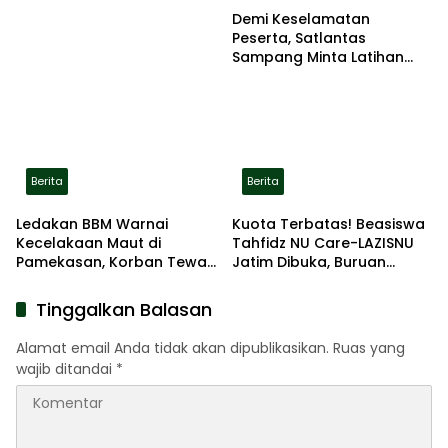
Demi Keselamatan
Peserta, Satlantas
Sampang Minta Latihan
Gerak Jalan Pindah ke
Lokasi Aman
Berita
Berita
Ledakan BBM Warnai
Kuota Terbatas! Beasiswa
Kecelakaan Maut di
Tahfidz NU Care-LAZISNU
Pamekasan, Korban Tewas
Jatim Dibuka, Buruan
Terbakar di Lokasi
Daftar
Tinggalkan Balasan
Alamat email Anda tidak akan dipublikasikan.
Ruas yang
wajib ditandai
*