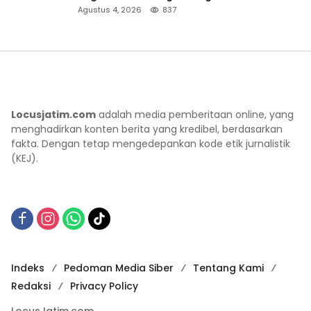
Ziarah Pahlawan
Agustus 4, 2026
837
Locusjatim.com
adalah media pemberitaan online, yang
menghadirkan konten berita yang kredibel, berdasarkan
fakta. Dengan tetap mengedepankan kode etik jurnalistik
(KEJ).
Indeks
Pedoman Media Siber
Tentang Kami
Redaksi
Privacy Policy
LocusJatim.com