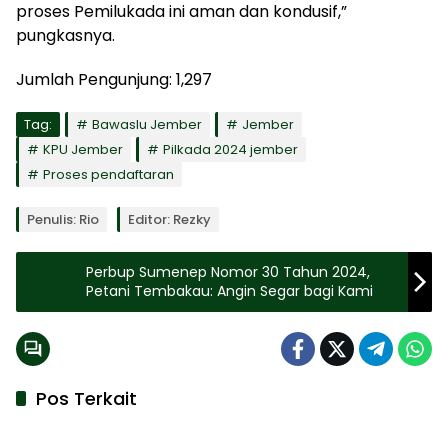
proses Pemilukada ini aman dan kondusif,”
pungkasnya.
Jumlah Pengunjung:
1,297
Tag:
Bawaslu Jember
Jember
KPU Jember
Pilkada 2024 jember
Proses pendaftaran
Penulis: Rio
Editor: Rezky
Perbup Sumenep Nomor 30 Tahun 2024,
Petani Tembakau: Angin Segar bagi Kami
Pos Terkait