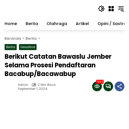
Langsung
ke
konten
Home
Berita
Olahraga
Artikel
Opini / Sastra
Beranda
Berita
Berita
Headline
Berikut Catatan Bawaslu Jember
Selama Prosesi Pendaftaran
Bacabup/Bacawabup
1297
Admin
2 Min Baca
September 1, 2024