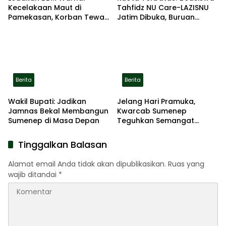
Kecelakaan Maut di
Tahfidz NU Care-LAZISNU
Pamekasan, Korban Tewas
Jatim Dibuka, Buruan
Terbakar di Lokasi
Daftar
Berita
Berita
Wakil Bupati: Jadikan
Jelang Hari Pramuka,
Jamnas Bekal Membangun
Kwarcab Sumenep
Sumenep di Masa Depan
Teguhkan Semangat
Pengabdian Lewat Ziarah
Pahlawan
Tinggalkan Balasan
Alamat email Anda tidak akan dipublikasikan.
Ruas yang
wajib ditandai
*