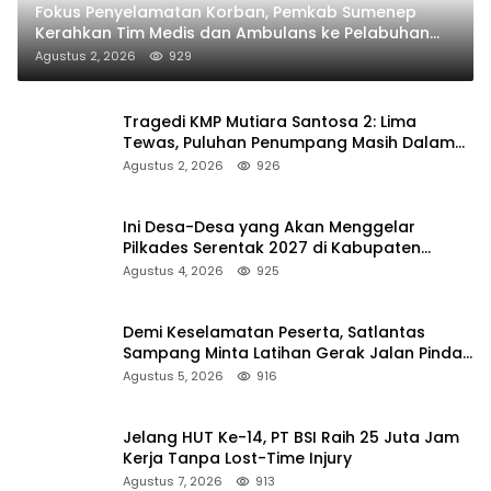
Fokus Penyelamatan Korban, Pemkab Sumenep
Kerahkan Tim Medis dan Ambulans ke Pelabuhan
Kalianget
Agustus 2, 2026
929
Tragedi KMP Mutiara Santosa 2: Lima
Tewas, Puluhan Penumpang Masih Dalam
Pencarian
Agustus 2, 2026
926
Ini Desa-Desa yang Akan Menggelar
Pilkades Serentak 2027 di Kabupaten
Sumenep
Agustus 4, 2026
925
Demi Keselamatan Peserta, Satlantas
Sampang Minta Latihan Gerak Jalan Pindah
ke Lokasi Aman
Agustus 5, 2026
916
Jelang HUT Ke-14, PT BSI Raih 25 Juta Jam
Kerja Tanpa Lost-Time Injury
Agustus 7, 2026
913