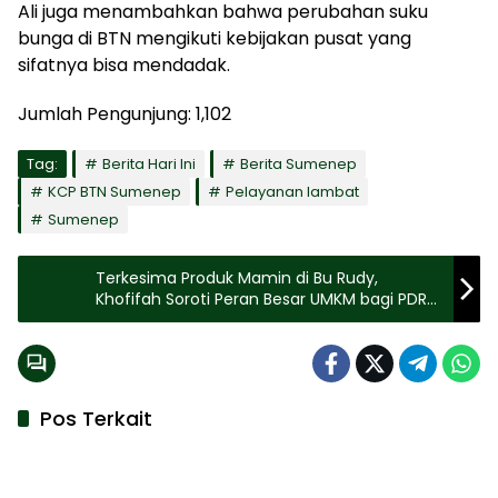
Ali juga menambahkan bahwa perubahan suku
bunga di BTN mengikuti kebijakan pusat yang
sifatnya bisa mendadak.
Jumlah Pengunjung:
1,102
Tag:
Berita Hari Ini
Berita Sumenep
KCP BTN Sumenep
Pelayanan lambat
Sumenep
Terkesima Produk Mamin di Bu Rudy,
Khofifah Soroti Peran Besar UMKM bagi PDRB
Jatim
Pos Terkait