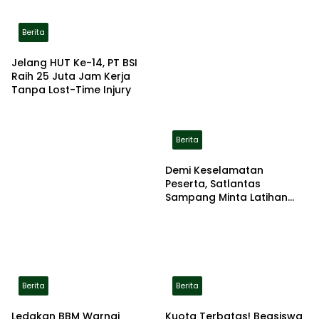
Berita
Jelang HUT Ke-14, PT BSI
Raih 25 Juta Jam Kerja
Tanpa Lost-Time Injury
Berita
Demi Keselamatan
Peserta, Satlantas
Sampang Minta Latihan
Gerak Jalan Pindah ke
Lokasi Aman
Berita
Berita
Ledakan BBM Warnai
Kuota Terbatas! Beasiswa