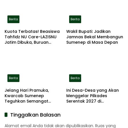
Berita
Berita
Kuota Terbatas! Beasiswa
Wakil Bupati: Jadikan
Tahfidz NU Care-LAZISNU
Jamnas Bekal Membangun
Jatim Dibuka, Buruan
Sumenep di Masa Depan
Daftar
Berita
Berita
Jelang Hari Pramuka,
Ini Desa-Desa yang Akan
Kwarcab Sumenep
Menggelar Pilkades
Teguhkan Semangat
Serentak 2027 di
Pengabdian Lewat Ziarah
Kabupaten Sumenep
Pahlawan
Tinggalkan Balasan
Alamat email Anda tidak akan dipublikasikan.
Ruas yang