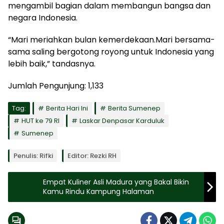
mengambil bagian dalam membangun bangsa dan
negara Indonesia.
“Mari meriahkan bulan kemerdekaan.Mari bersama-
sama saling bergotong royong untuk Indonesia yang
lebih baik,” tandasnya.
Jumlah Pengunjung:
1,133
Tag:
Berita Hari Ini
Berita Sumenep
HUT ke 79 RI
Laskar Denpasar Karduluk
Sumenep
Penulis: Rifki
Editor: Rezki RH
Empat Kuliner Asli Madura yang Bakal Bikin
Kamu Rindu Kampung Halaman