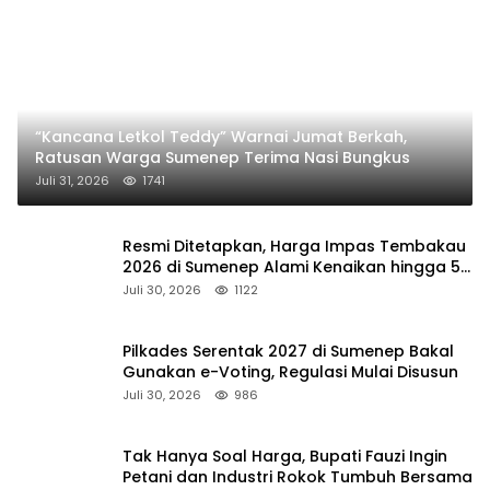
“Kancana Letkol Teddy” Warnai Jumat Berkah,
Ratusan Warga Sumenep Terima Nasi Bungkus
Juli 31, 2026
1741
Resmi Ditetapkan, Harga Impas Tembakau
2026 di Sumenep Alami Kenaikan hingga 5
Persen
Juli 30, 2026
1122
Pilkades Serentak 2027 di Sumenep Bakal
Gunakan e-Voting, Regulasi Mulai Disusun
Juli 30, 2026
986
Tak Hanya Soal Harga, Bupati Fauzi Ingin
Petani dan Industri Rokok Tumbuh Bersama