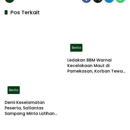
Pos Terkait
Berita
Ledakan BBM Warnai
Kecelakaan Maut di
Pamekasan, Korban Tewas
Terbakar di Lokasi
Berita
Demi Keselamatan
Peserta, Satlantas
Sampang Minta Latihan
Gerak Jalan Pindah ke
Lokasi Aman