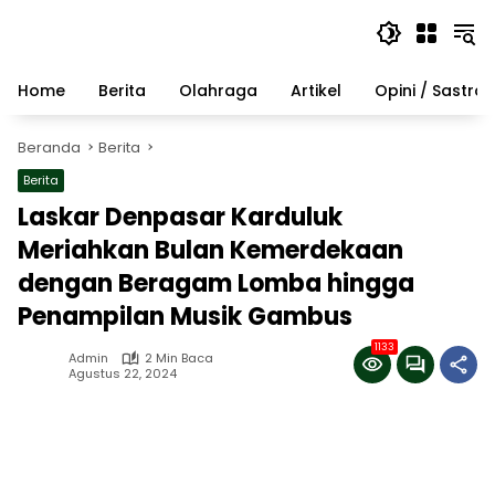
Langsung
ke
konten
Home
Berita
Olahraga
Artikel
Opini / Sastra
Beranda
Berita
Berita
Laskar Denpasar Karduluk
Meriahkan Bulan Kemerdekaan
dengan Beragam Lomba hingga
Penampilan Musik Gambus
1133
Admin
2 Min Baca
Agustus 22, 2024