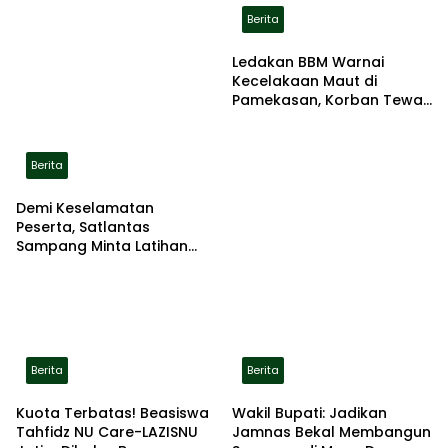
Berita
Ledakan BBM Warnai
Kecelakaan Maut di
Pamekasan, Korban Tewas
Terbakar di Lokasi
Berita
Demi Keselamatan
Peserta, Satlantas
Sampang Minta Latihan
Gerak Jalan Pindah ke
Lokasi Aman
Berita
Berita
Kuota Terbatas! Beasiswa
Wakil Bupati: Jadikan
Tahfidz NU Care-LAZISNU
Jamnas Bekal Membangun