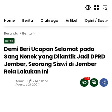
Langsung
ke
konten
Home
Berita
Olahraga
Artikel
Opini / Sastra
Beranda
Berita
Berita
Demi Beri Ucapan Selamat pada
Sang Nenek yang Dilantik Jadi DPRD
Jember, Seorang Siswi di Jember
Rela Lakukan Ini
726
Admin
2 Min Baca
Agustus 21, 2024