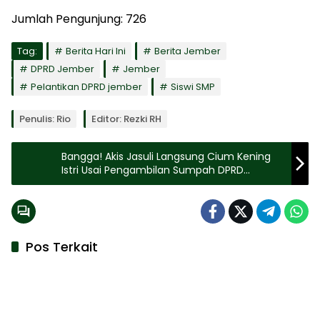
Jumlah Pengunjung:
726
Tag:
Berita Hari Ini
Berita Jember
DPRD Jember
Jember
Pelantikan DPRD jember
Siswi SMP
Penulis: Rio
Editor: Rezki RH
Bangga! Akis Jasuli Langsung Cium Kening
Istri Usai Pengambilan Sumpah DPRD
Sumenep
Pos Terkait