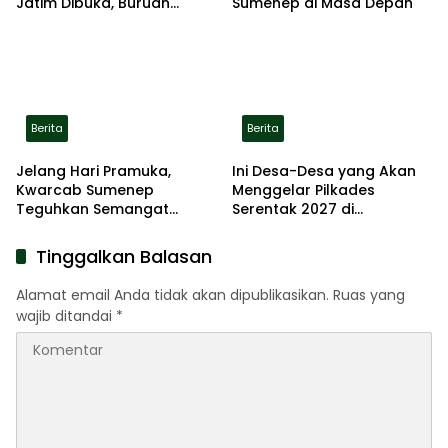
Jatim Dibuka, Buruan
Sumenep di Masa Depan
Daftar
Berita
Berita
Jelang Hari Pramuka,
Ini Desa-Desa yang Akan
Kwarcab Sumenep
Menggelar Pilkades
Teguhkan Semangat
Serentak 2027 di
Pengabdian Lewat Ziarah
Kabupaten Sumenep
Pahlawan
Tinggalkan Balasan
Alamat email Anda tidak akan dipublikasikan.
Ruas yang
wajib ditandai
*