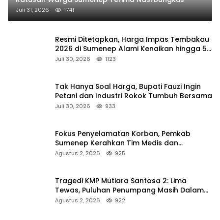
Juli 31, 2026
1741
Resmi Ditetapkan, Harga Impas Tembakau
2026 di Sumenep Alami Kenaikan hingga 5
Persen
Juli 30, 2026
1123
Tak Hanya Soal Harga, Bupati Fauzi Ingin
Petani dan Industri Rokok Tumbuh Bersama
Juli 30, 2026
933
Fokus Penyelamatan Korban, Pemkab
Sumenep Kerahkan Tim Medis dan
Ambulans ke Pelabuhan Kalianget
Agustus 2, 2026
925
Tragedi KMP Mutiara Santosa 2: Lima
Tewas, Puluhan Penumpang Masih Dalam
Pencarian
Agustus 2, 2026
922