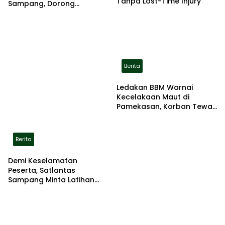
Tanpa Lost-Time Injury
Sampang, Dorong
Pemerintah Beri Bantuan
RTLH
Berita
Ledakan BBM Warnai
Kecelakaan Maut di
Pamekasan, Korban Tewas
Terbakar di Lokasi
Berita
Demi Keselamatan
Peserta, Satlantas
Sampang Minta Latihan
Gerak Jalan Pindah ke
Lokasi Aman