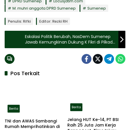
DPRD Sumenep
Locusjatim.com
M. muhri anggota DPRD Sumenep
Sumenep
Penulis: Rifki
Editor: Rezki RH
Eskalasi Politik Berubah, NasDem Sumenep
Jawab Kemungkinan Dukung K Fikri di Pilkada
2024
Pos Terkait
Berita
Berita
Jelang HUT Ke-14, PT BSI
TNI dan AWAS Sambangi
Raih 25 Juta Jam Kerja
Rumah Memprihatinkan di