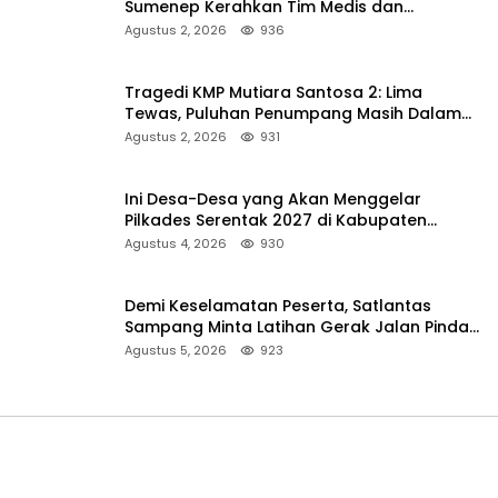
Sumenep Kerahkan Tim Medis dan
Ambulans ke Pelabuhan Kalianget
Agustus 2, 2026
936
Tragedi KMP Mutiara Santosa 2: Lima
Tewas, Puluhan Penumpang Masih Dalam
Pencarian
Agustus 2, 2026
931
Ini Desa-Desa yang Akan Menggelar
Pilkades Serentak 2027 di Kabupaten
Sumenep
Agustus 4, 2026
930
Demi Keselamatan Peserta, Satlantas
Sampang Minta Latihan Gerak Jalan Pindah
ke Lokasi Aman
Agustus 5, 2026
923