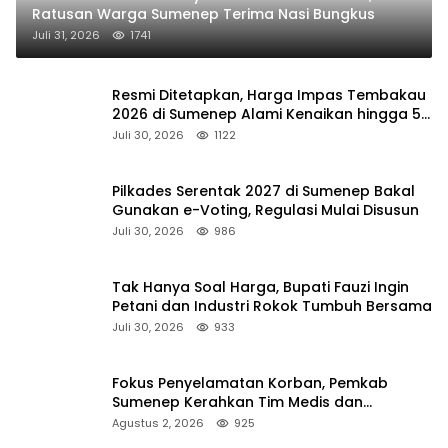
Ratusan Warga Sumenep Terima Nasi Bungkus
Juli 31, 2026
1741
Resmi Ditetapkan, Harga Impas Tembakau
2026 di Sumenep Alami Kenaikan hingga 5
Persen
Juli 30, 2026
1122
Pilkades Serentak 2027 di Sumenep Bakal
Gunakan e-Voting, Regulasi Mulai Disusun
Juli 30, 2026
986
Tak Hanya Soal Harga, Bupati Fauzi Ingin
Petani dan Industri Rokok Tumbuh Bersama
Juli 30, 2026
933
Fokus Penyelamatan Korban, Pemkab
Sumenep Kerahkan Tim Medis dan
Ambulans ke Pelabuhan Kalianget
Agustus 2, 2026
925