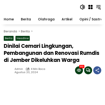
Langsung
ke
konten
Home
Berita
Olahraga
Artikel
Opini / Sastra
Beranda
Berita
Berita
Headline
Dinilai Cemari Lingkungan,
Pembangunan dan Renovasi Rumdis
di Jember Dikeluhkan Warga
862
Admin
4 Min Baca
Agustus 20, 2024