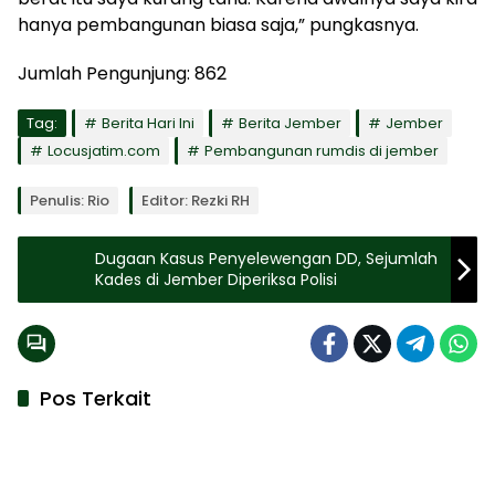
hanya pembangunan biasa saja,” pungkasnya.
Jumlah Pengunjung:
862
Tag:
Berita Hari Ini
Berita Jember
Jember
Locusjatim.com
Pembangunan rumdis di jember
Penulis: Rio
Editor: Rezki RH
Dugaan Kasus Penyelewengan DD, Sejumlah
Kades di Jember Diperiksa Polisi
Pos Terkait