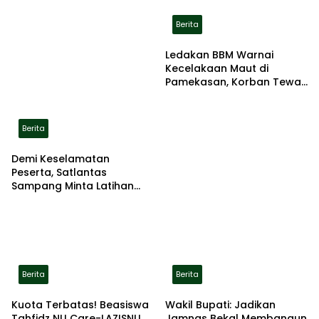
Berita
Ledakan BBM Warnai
Kecelakaan Maut di
Pamekasan, Korban Tewas
Terbakar di Lokasi
Berita
Demi Keselamatan
Peserta, Satlantas
Sampang Minta Latihan
Gerak Jalan Pindah ke
Lokasi Aman
Berita
Berita
Kuota Terbatas! Beasiswa
Wakil Bupati: Jadikan
Tahfidz NU Care-LAZISNU
Jamnas Bekal Membangun