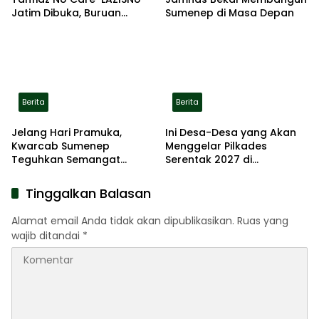
Jatim Dibuka, Buruan
Sumenep di Masa Depan
Daftar
Berita
Berita
Jelang Hari Pramuka,
Ini Desa-Desa yang Akan
Kwarcab Sumenep
Menggelar Pilkades
Teguhkan Semangat
Serentak 2027 di
Pengabdian Lewat Ziarah
Kabupaten Sumenep
Pahlawan
Tinggalkan Balasan
Alamat email Anda tidak akan dipublikasikan.
Ruas yang
wajib ditandai
*