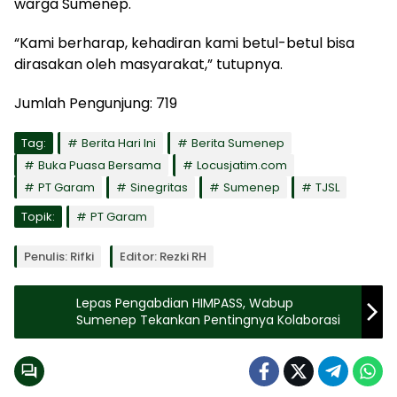
warga Sumenep.
“Kami berharap, kehadiran kami betul-betul bisa
dirasakan oleh masyarakat,” tutupnya.
Jumlah Pengunjung:
719
Tag:
Berita Hari Ini
Berita Sumenep
Buka Puasa Bersama
Locusjatim.com
PT Garam
Sinegritas
Sumenep
TJSL
Topik:
PT Garam
Penulis: Rifki
Editor: Rezki RH
Lepas Pengabdian HIMPASS, Wabup
Sumenep Tekankan Pentingnya Kolaborasi