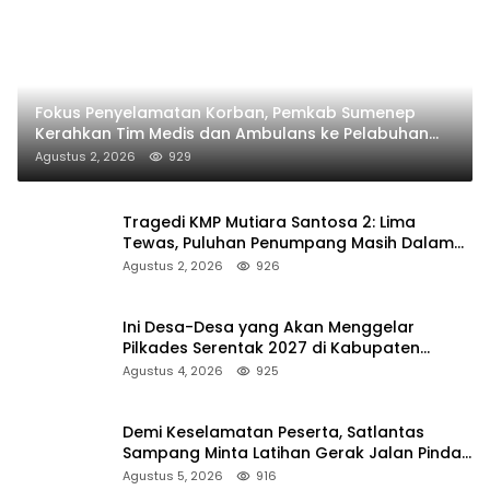
Fokus Penyelamatan Korban, Pemkab Sumenep
Kerahkan Tim Medis dan Ambulans ke Pelabuhan
Kalianget
Agustus 2, 2026
929
Tragedi KMP Mutiara Santosa 2: Lima
Tewas, Puluhan Penumpang Masih Dalam
Pencarian
Agustus 2, 2026
926
Ini Desa-Desa yang Akan Menggelar
Pilkades Serentak 2027 di Kabupaten
Sumenep
Agustus 4, 2026
925
Demi Keselamatan Peserta, Satlantas
Sampang Minta Latihan Gerak Jalan Pindah
ke Lokasi Aman
Agustus 5, 2026
916