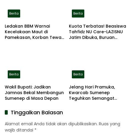
Berita
Berita
Ledakan BBM Warnai
Kuota Terbatas! Beasiswa
Kecelakaan Maut di
Tahfidz NU Care-LAZISNU
Pamekasan, Korban Tewas
Jatim Dibuka, Buruan
Terbakar di Lokasi
Daftar
Berita
Berita
Wakil Bupati: Jadikan
Jelang Hari Pramuka,
Jamnas Bekal Membangun
Kwarcab Sumenep
Sumenep di Masa Depan
Teguhkan Semangat
Pengabdian Lewat Ziarah
Pahlawan
Tinggalkan Balasan
Alamat email Anda tidak akan dipublikasikan.
Ruas yang
wajib ditandai
*