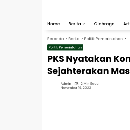
Langsung
ke
konten
Home
Berita
Olahraga
Art
Beranda
Berita
Politik Pemerintahan
Politik Pemerintahan
PKS Nyatakan Ko
Sejahterakan Ma
Admin
2 Min Baca
November 19, 2023