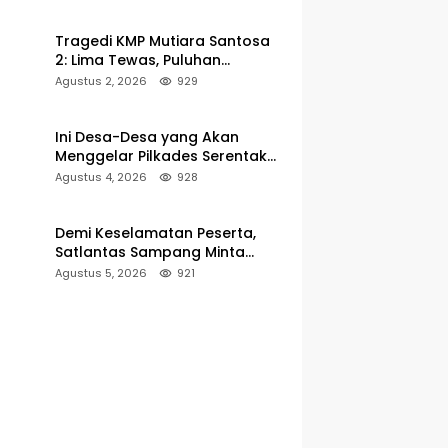
Pelabuhan Kalianget
Tragedi KMP Mutiara Santosa
2: Lima Tewas, Puluhan
Penumpang Masih Dalam
Agustus 2, 2026
929
Pencarian
Ini Desa-Desa yang Akan
Menggelar Pilkades Serentak
2027 di Kabupaten Sumenep
Agustus 4, 2026
928
Demi Keselamatan Peserta,
Satlantas Sampang Minta
Latihan Gerak Jalan Pindah ke
Agustus 5, 2026
921
Lokasi Aman