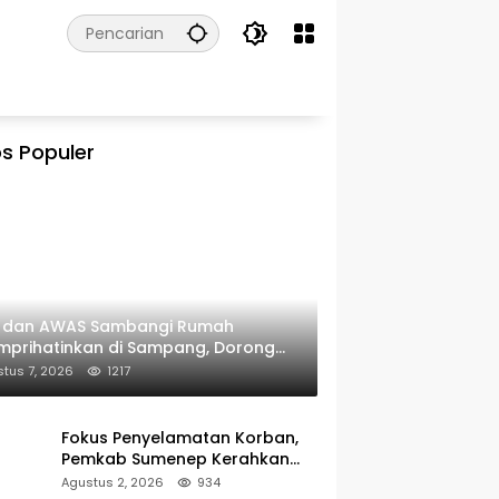
s Populer
I dan AWAS Sambangi Rumah
prihatinkan di Sampang, Dorong
erintah Beri Bantuan RTLH
tus 7, 2026
1217
Fokus Penyelamatan Korban,
Pemkab Sumenep Kerahkan
Tim Medis dan Ambulans ke
Agustus 2, 2026
934