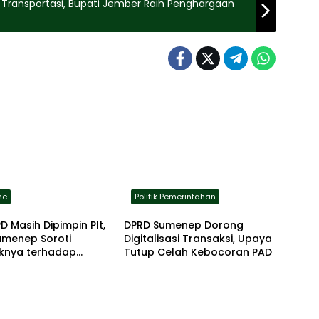
ransportasi, Bupati Jember Raih Penghargaan
ne
Politik Pemerintahan
D Masih Dipimpin Plt,
DPRD Sumenep Dorong
umenep Soroti
Digitalisasi Transaksi, Upaya
nya terhadap
Tutup Celah Kebocoran PAD
an Publik