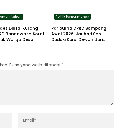
 Pemerintahan
Politik Pemerintahan
es Dinilai Kurang
Paripurna DPRD Sampang
PRD Bondowoso Soroti
Awal 2026, Jauhari Sah
itik Warga Desa
Duduki Kursi Dewan dari
NasDem
kan.
Ruas yang wajib ditandai
*