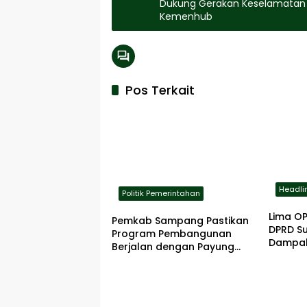
Dukung Gerakan Keselamatan T
Kemenhub
Pos Terkait
Headli
Politik Pemerintahan
Lima OP
Pemkab Sampang Pastikan
DPRD S
Program Pembangunan
Dampak
Berjalan dengan Payung
Pelayan
Hukum yang Kuat