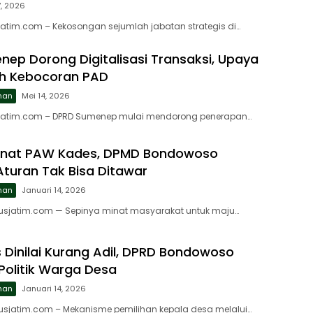
7, 2026
atim.com – Kekosongan sejumlah jabatan strategis di…
ep Dorong Digitalisasi Transaksi, Upaya
ah Kebocoran PAD
ahan
Mei 14, 2026
jatim.com – DPRD Sumenep mulai mendorong penerapan…
inat PAW Kades, DPMD Bondowoso
turan Tak Bisa Ditawar
ahan
Januari 14, 2026
usjatim.com — Sepinya minat masyarakat untuk maju…
Dinilai Kurang Adil, DPRD Bondowoso
 Politik Warga Desa
ahan
Januari 14, 2026
usjatim.com – Mekanisme pemilihan kepala desa melalui…