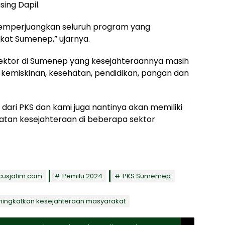
ing Dapil.
a memperjuangkan seluruh program yang
at Sumenep,” ujarnya.
ektor di Sumenep yang kesejahteraannya masih
ni kemiskinan, kesehatan, pendidikan, pangan dan
 dari PKS dan kami juga nantinya akan memiliki
tan kesejahteraan di beberapa sektor
cusjatim.com
Pemilu 2024
PKS Sumemep
ingkatkan kesejahteraan masyarakat