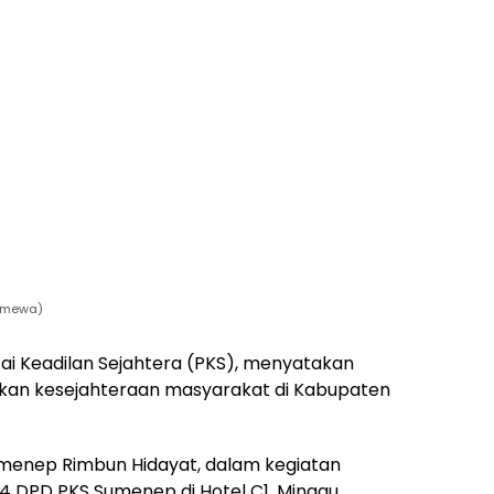
timewa)
ai Keadilan Sejahtera (PKS), menyatakan
kan kesejahteraan masyarakat di Kabupaten
umenep Rimbun Hidayat, dalam kegiatan
4 DPD PKS Sumenep di Hotel C1, Minggu