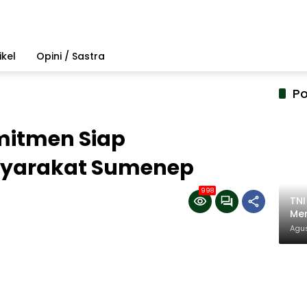
ikel
Opini / Sastra
Po
mitmen Siap
syarakat Sumenep
998
TN
Mem
Pem
Agus