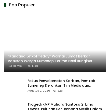
Pos Populer
“Kancana Letkol Teddy” Warnai Jumat Berkah,
Ratusan Warga Sumenep Terima Nasi Bungkus
Juli 31, 2026
1743
Fokus Penyelamatan Korban, Pemkab
Sumenep Kerahkan Tim Medis dan
Ambulans ke Pelabuhan Kalianget
Agustus 2, 2026
926
Tragedi KMP Mutiara Santosa 2: Lima
Tewas, Puluhan Penumpang Masih Dalam