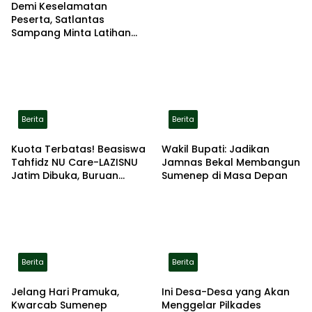
Demi Keselamatan
Peserta, Satlantas
Sampang Minta Latihan
Gerak Jalan Pindah ke
Lokasi Aman
Berita
Berita
Kuota Terbatas! Beasiswa
Wakil Bupati: Jadikan
Tahfidz NU Care-LAZISNU
Jamnas Bekal Membangun
Jatim Dibuka, Buruan
Sumenep di Masa Depan
Daftar
Berita
Berita
Jelang Hari Pramuka,
Ini Desa-Desa yang Akan
Kwarcab Sumenep
Menggelar Pilkades