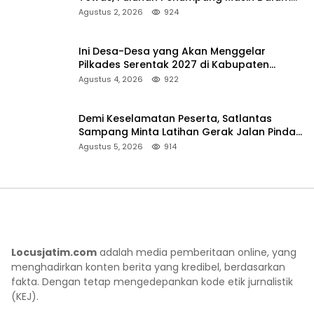
Pencarian
Agustus 2, 2026
924
Ini Desa-Desa yang Akan Menggelar
Pilkades Serentak 2027 di Kabupaten
Sumenep
Agustus 4, 2026
922
Demi Keselamatan Peserta, Satlantas
Sampang Minta Latihan Gerak Jalan Pindah
ke Lokasi Aman
Agustus 5, 2026
914
Locusjatim.com
adalah media pemberitaan online, yang
menghadirkan konten berita yang kredibel, berdasarkan
fakta. Dengan tetap mengedepankan kode etik jurnalistik
(KEJ).