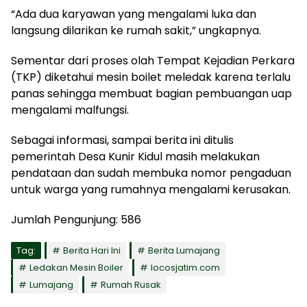
“Ada dua karyawan yang mengalami luka dan
langsung dilarikan ke rumah sakit,” ungkapnya.
Sementar dari proses olah Tempat Kejadian Perkara
(TKP) diketahui mesin boilet meledak karena terlalu
panas sehingga membuat bagian pembuangan uap
mengalami malfungsi.
Sebagai informasi, sampai berita ini ditulis
pemerintah Desa Kunir Kidul masih melakukan
pendataan dan sudah membuka nomor pengaduan
untuk warga yang rumahnya mengalami kerusakan.
Jumlah Pengunjung:
586
Tag:
Berita Hari Ini
Berita Lumajang
Ledakan Mesin Boiler
locosjatim.com
Lumajang
Rumah Rusak