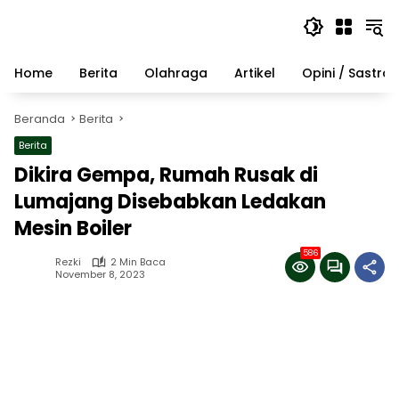
Langsung
ke
konten
Home
Berita
Olahraga
Artikel
Opini / Sastra
Beranda
Berita
Berita
Dikira Gempa, Rumah Rusak di
Lumajang Disebabkan Ledakan
Mesin Boiler
586
Rezki
2 Min Baca
November 8, 2023