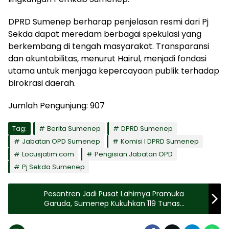
DPRD Sumenep berharap penjelasan resmi dari Pj
Sekda dapat meredam berbagai spekulasi yang
berkembang di tengah masyarakat. Transparansi
dan akuntabilitas, menurut Hairul, menjadi fondasi
utama untuk menjaga kepercayaan publik terhadap
birokrasi daerah.
Jumlah Pengunjung:
907
Tag:
Berita Sumenep
DPRD Sumenep
Jabatan OPD Sumenep
Komisi I DPRD Sumenep
Locusjatim.com
Pengisian Jabatan OPD
Pj Sekda Sumenep
Pesantren Jadi Pusat Lahirnya Pramuka
Garuda, Sumenep Kukuhkan 119 Tunas
Teladan