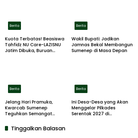
Berita
Berita
Kuota Terbatas! Beasiswa
Wakil Bupati: Jadikan
Tahfidz NU Care-LAZISNU
Jamnas Bekal Membangun
Jatim Dibuka, Buruan
Sumenep di Masa Depan
Daftar
Berita
Berita
Jelang Hari Pramuka,
Ini Desa-Desa yang Akan
Kwarcab Sumenep
Menggelar Pilkades
Teguhkan Semangat
Serentak 2027 di
Pengabdian Lewat Ziarah
Kabupaten Sumenep
Pahlawan
Tinggalkan Balasan