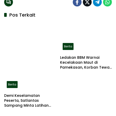
Pos Terkait
Berita
Ledakan BBM Warnai
Kecelakaan Maut di
Pamekasan, Korban Tewas
Terbakar di Lokasi
Berita
Demi Keselamatan
Peserta, Satlantas
Sampang Minta Latihan
Gerak Jalan Pindah ke
Lokasi Aman