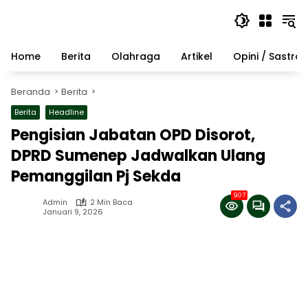
Langsung
ke
konten
Home
Berita
Olahraga
Artikel
Opini / Sastra
Beranda
Berita
Berita
Headline
Pengisian Jabatan OPD Disorot,
DPRD Sumenep Jadwalkan Ulang
Pemanggilan Pj Sekda
907
Admin
2 Min Baca
Januari 9, 2026