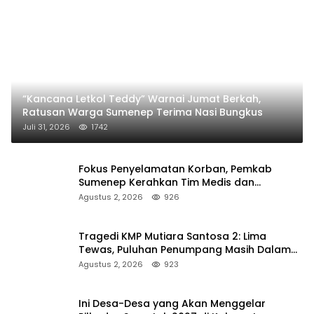
“Kancana Letkol Teddy” Warnai Jumat Berkah,
Ratusan Warga Sumenep Terima Nasi Bungkus
Juli 31, 2026
1742
Fokus Penyelamatan Korban, Pemkab
Sumenep Kerahkan Tim Medis dan
Ambulans ke Pelabuhan Kalianget
Agustus 2, 2026
926
Tragedi KMP Mutiara Santosa 2: Lima
Tewas, Puluhan Penumpang Masih Dalam
Pencarian
Agustus 2, 2026
923
Ini Desa-Desa yang Akan Menggelar