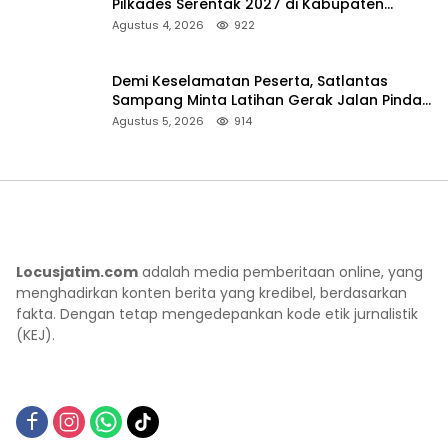
Pilkades Serentak 2027 di Kabupaten
Sumenep
Agustus 4, 2026
922
Demi Keselamatan Peserta, Satlantas
Sampang Minta Latihan Gerak Jalan Pindah
ke Lokasi Aman
Agustus 5, 2026
914
Locusjatim.com
adalah media pemberitaan online, yang
menghadirkan konten berita yang kredibel, berdasarkan
fakta. Dengan tetap mengedepankan kode etik jurnalistik
(KEJ).