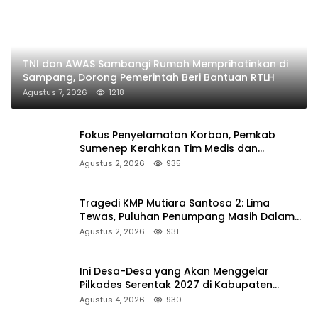
TNI dan AWAS Sambangi Rumah Memprihatinkan di
Sampang, Dorong Pemerintah Beri Bantuan RTLH
Agustus 7, 2026
1218
Fokus Penyelamatan Korban, Pemkab
Sumenep Kerahkan Tim Medis dan
Ambulans ke Pelabuhan Kalianget
Agustus 2, 2026
935
Tragedi KMP Mutiara Santosa 2: Lima
Tewas, Puluhan Penumpang Masih Dalam
Pencarian
Agustus 2, 2026
931
Ini Desa-Desa yang Akan Menggelar
Pilkades Serentak 2027 di Kabupaten
Sumenep
Agustus 4, 2026
930