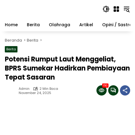
Langsung
ke
konten
Home
Berita
Olahraga
Artikel
Opini / Sastra
Beranda
Berita
Berita
Potensi Rumput Laut Menggeliat,
BPRS Sumekar Hadirkan Pembiayaan
Tepat Sasaran
150
Admin
2 Min Baca
November 24, 2025