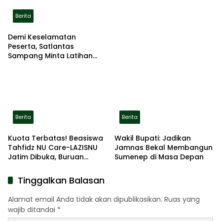
Berita
Demi Keselamatan
Peserta, Satlantas
Sampang Minta Latihan
Gerak Jalan Pindah ke
Lokasi Aman
Berita
Berita
Kuota Terbatas! Beasiswa
Wakil Bupati: Jadikan
Tahfidz NU Care-LAZISNU
Jamnas Bekal Membangun
Jatim Dibuka, Buruan
Sumenep di Masa Depan
Daftar
Tinggalkan Balasan
Alamat email Anda tidak akan dipublikasikan.
Ruas yang
wajib ditandai
*