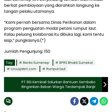
berkat pembiayaan yang diarahkan langsung ke
tangan pelaku utamanya.
“Kami pernah bersama Dinas Perikanan dalam
program penguatan modal petani rumput laut.
Kalau peluang kolaborasi itu dibuka lagi, kami tentu
siap,” pungkasnya.(*)
Jumlah Pengunjung:
150
Tag:
Berita Sumenep
BPRS Bhakti Sumekar
Locusjatim.com
Rumput laut
PT BSI Kembali Salurkan Bantuan Sembako
Ringankan Beban Warga Terdampak Banjir