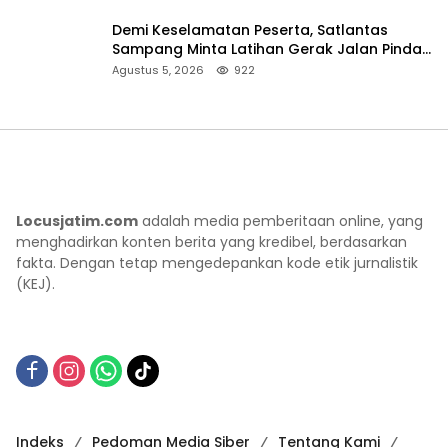
Demi Keselamatan Peserta, Satlantas
Sampang Minta Latihan Gerak Jalan Pindah
ke Lokasi Aman
Agustus 5, 2026
922
Locusjatim.com
adalah media pemberitaan online, yang
menghadirkan konten berita yang kredibel, berdasarkan
fakta. Dengan tetap mengedepankan kode etik jurnalistik
(KEJ).
Indeks
Pedoman Media Siber
Tentang Kami