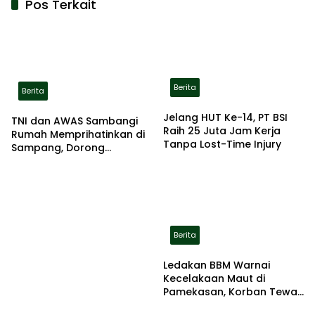
Pos Terkait
Berita
Berita
Jelang HUT Ke-14, PT BSI
TNI dan AWAS Sambangi
Raih 25 Juta Jam Kerja
Rumah Memprihatinkan di
Tanpa Lost-Time Injury
Sampang, Dorong
Pemerintah Beri Bantuan
RTLH
Berita
Ledakan BBM Warnai
Kecelakaan Maut di
Pamekasan, Korban Tewas
Terbakar di Lokasi