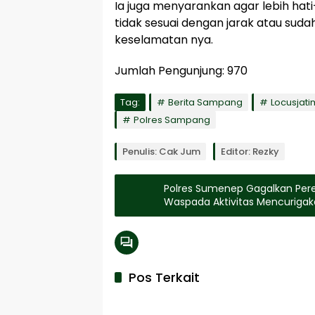
Ia juga menyarankan agar lebih hat
tidak sesuai dengan jarak atau suda
keselamatan nya.
Jumlah Pengunjung:
970
Tag:
Berita Sampang
Locusjat
Polres Sampang
Penulis: Cak Jum
Editor: Rezky
Polres Sumenep Gagalkan Pere
Waspada Aktivitas Mencuriga
Pos Terkait