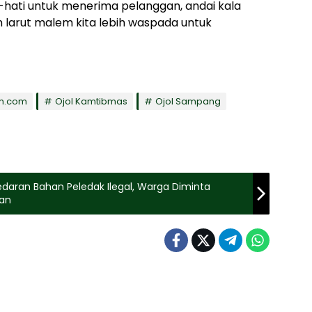
i-hati untuk menerima pelanggan, andai kala
h larut malem kita lebih waspada untuk
im.com
Ojol Kamtibmas
Ojol Sampang
daran Bahan Peledak Ilegal, Warga Diminta
kan