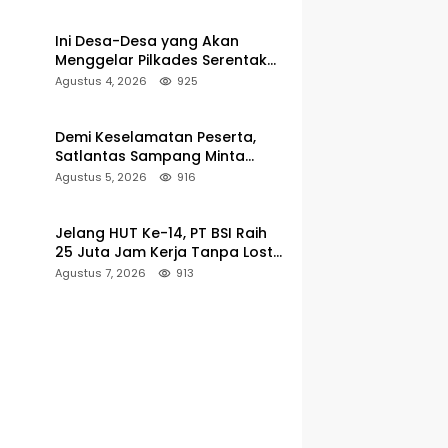
Pencarian
Ini Desa-Desa yang Akan
Menggelar Pilkades Serentak
2027 di Kabupaten Sumenep
Agustus 4, 2026
925
Demi Keselamatan Peserta,
Satlantas Sampang Minta
Latihan Gerak Jalan Pindah ke
Agustus 5, 2026
916
Lokasi Aman
Jelang HUT Ke-14, PT BSI Raih
25 Juta Jam Kerja Tanpa Lost-
Time Injury
Agustus 7, 2026
913