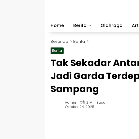
Langsung
ke
konten
Home
Berita
Olahraga
Art
Beranda
Berita
Berita
Tak Sekadar Antar
Jadi Garda Terde
Sampang
Admin
2 Min Baca
Oktober 24, 2025