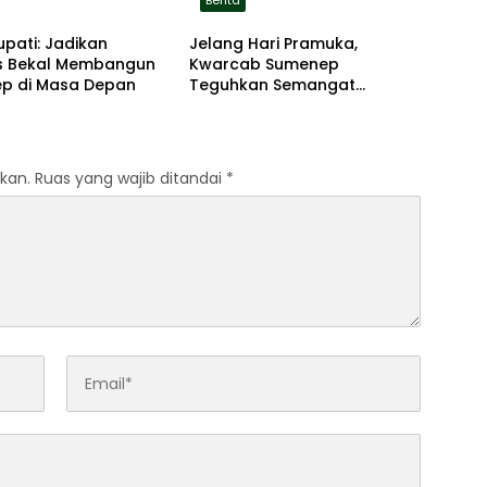
Berita
upati: Jadikan
Jelang Hari Pramuka,
 Bekal Membangun
Kwarcab Sumenep
p di Masa Depan
Teguhkan Semangat
Pengabdian Lewat Ziarah
Pahlawan
kan.
Ruas yang wajib ditandai
*