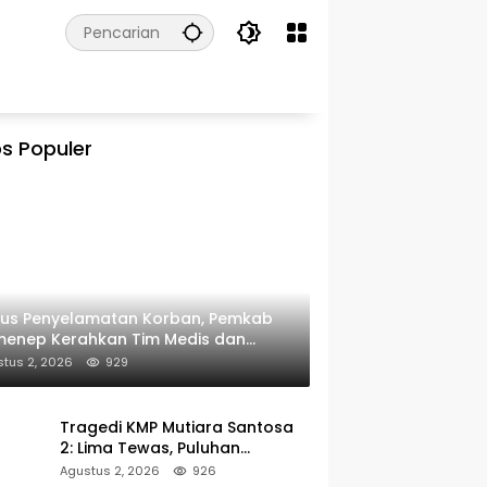
s Populer
kus Penyelamatan Korban, Pemkab
menep Kerahkan Tim Medis dan
ulans ke Pelabuhan Kalianget
tus 2, 2026
929
Tragedi KMP Mutiara Santosa
2: Lima Tewas, Puluhan
Penumpang Masih Dalam
Agustus 2, 2026
926