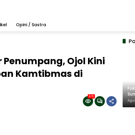
ikel
Opini / Sastra
Po
 Penumpang, Ojol Kini
pan Kamtibmas di
Fo
Su
970
Amb
Agus