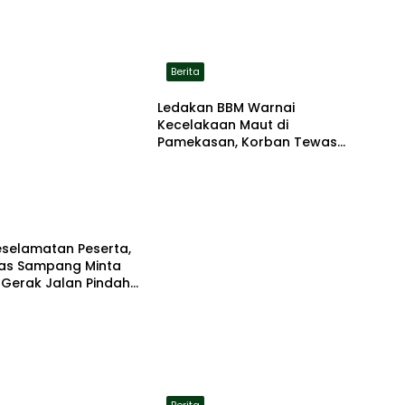
Berita
Ledakan BBM Warnai
Kecelakaan Maut di
Pamekasan, Korban Tewas
Terbakar di Lokasi
eselamatan Peserta,
tas Sampang Minta
 Gerak Jalan Pindah
asi Aman