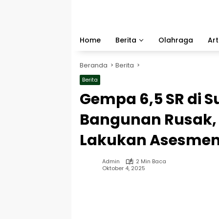
Langsung
ke
konten
Home
Berita
Olahraga
Art
Beranda
Berita
Berita
Gempa 6,5 SR di 
Bangunan Rusak,
Lakukan Asesme
Admin
2 Min Baca
Oktober 4, 2025