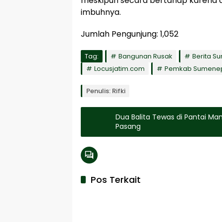
meskipun secara bertahap karena a
imbuhnya.
Jumlah Pengunjung:
1,052
Tag:
Bangunan Rusak
Berita S
Locusjatim.com
Pemkab Sumene
Penulis: Rifki
Dua Balita Tewas di Pantai Ma
Pasang
Pos Terkait