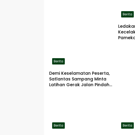
Berita
Ledaka
Kecela
Pameka
Terbaka
Berita
Demi Keselamatan Peserta,
Satlantas Sampang Minta
Latihan Gerak Jalan Pindah
ke Lokasi Aman
Berita
Berita