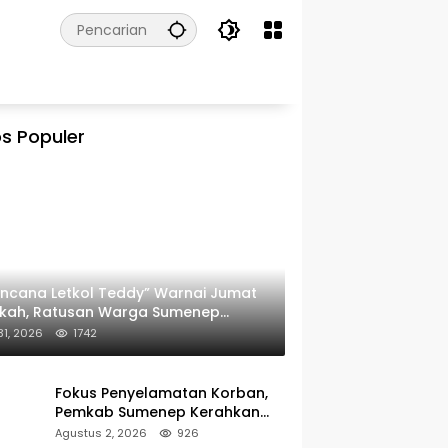
s Populer
ncana Letkol Teddy” Warnai Jumat
rkah, Ratusan Warga Sumenep
ima Nasi Bungkus
 31, 2026
1742
Fokus Penyelamatan Korban,
Pemkab Sumenep Kerahkan
Tim Medis dan Ambulans ke
Agustus 2, 2026
926