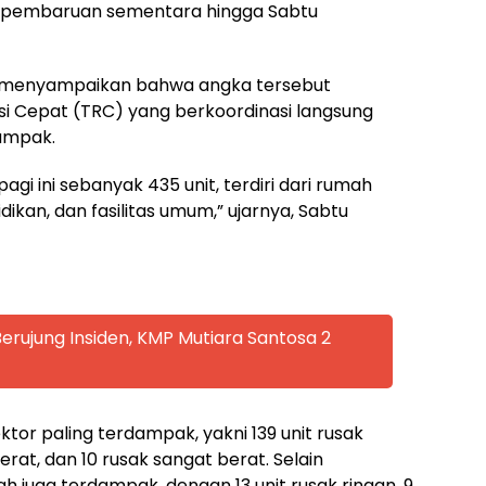
il pembaruan sementara hingga Sabtu
, menyampaikan bahwa angka tersebut
i Cepat (TRC) yang berkoordinasi langsung
ampak.
gi ini sebanyak 435 unit, terdiri dari rumah
ikan, dan fasilitas umum,” ujarnya, Sabtu
rujung Insiden, KMP Mutiara Santosa 2
tor paling terdampak, yakni 139 unit rusak
erat, dan 10 rusak sangat berat. Selain
 juga terdampak, dengan 13 unit rusak ringan, 9