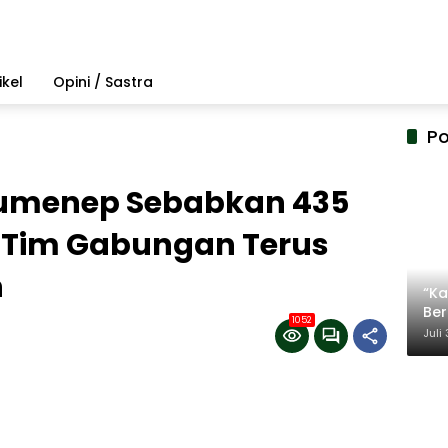
ikel
Opini / Sastra
Po
Sumenep Sebabkan 435
 Tim Gabungan Terus
n
“Ka
Be
1052
Ter
Juli