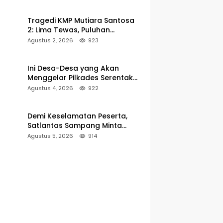
Pelabuhan Kalianget
Tragedi KMP Mutiara Santosa
2: Lima Tewas, Puluhan
Penumpang Masih Dalam
Agustus 2, 2026
923
Pencarian
Ini Desa-Desa yang Akan
Menggelar Pilkades Serentak
2027 di Kabupaten Sumenep
Agustus 4, 2026
922
Demi Keselamatan Peserta,
Satlantas Sampang Minta
Latihan Gerak Jalan Pindah ke
Agustus 5, 2026
914
Lokasi Aman