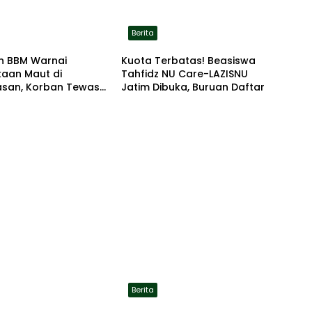
Berita
n BBM Warnai
Kuota Terbatas! Beasiswa
kaan Maut di
Tahfidz NU Care-LAZISNU
san, Korban Tewas
Jatim Dibuka, Buruan Daftar
r di Lokasi
Berita