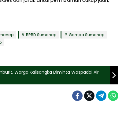
kses dan jarak antarpermukiman cukup jauh,”
umenep
BPBD Sumenep
Gempa Sumenep
p
mburit, Warga Kalisangka Diminta Waspadai Air