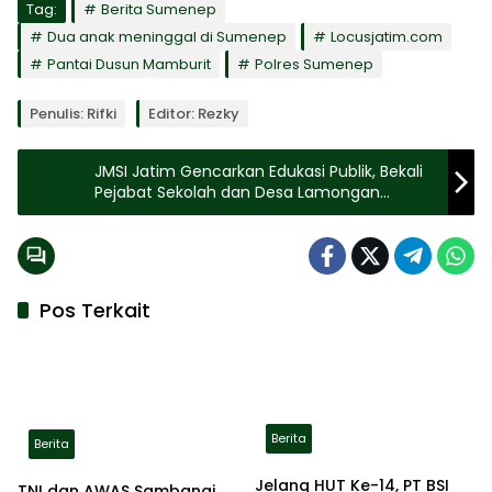
Tag:
Berita Sumenep
Dua anak meninggal di Sumenep
Locusjatim.com
Pantai Dusun Mamburit
Polres Sumenep
Penulis: Rifki
Editor: Rezky
JMSI Jatim Gencarkan Edukasi Publik, Bekali
Pejabat Sekolah dan Desa Lamongan
Pahami Jurnalistik Sehat
Pos Terkait
Berita
Berita
Jelang HUT Ke-14, PT BSI
TNI dan AWAS Sambangi