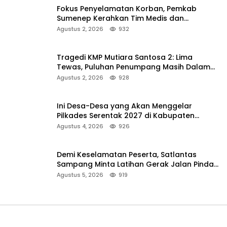
Fokus Penyelamatan Korban, Pemkab
Sumenep Kerahkan Tim Medis dan
Ambulans ke Pelabuhan Kalianget
Agustus 2, 2026
932
Tragedi KMP Mutiara Santosa 2: Lima
Tewas, Puluhan Penumpang Masih Dalam
Pencarian
Agustus 2, 2026
928
Ini Desa-Desa yang Akan Menggelar
Pilkades Serentak 2027 di Kabupaten
Sumenep
Agustus 4, 2026
926
Demi Keselamatan Peserta, Satlantas
Sampang Minta Latihan Gerak Jalan Pindah
ke Lokasi Aman
Agustus 5, 2026
919