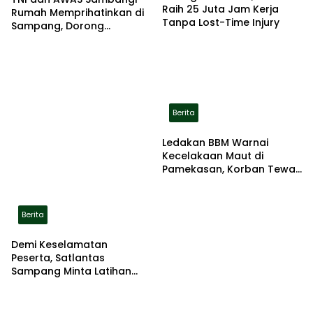
Raih 25 Juta Jam Kerja
Rumah Memprihatinkan di
Tanpa Lost-Time Injury
Sampang, Dorong
Pemerintah Beri Bantuan
RTLH
Berita
Ledakan BBM Warnai
Kecelakaan Maut di
Pamekasan, Korban Tewas
Terbakar di Lokasi
Berita
Demi Keselamatan
Peserta, Satlantas
Sampang Minta Latihan
Gerak Jalan Pindah ke
Lokasi Aman