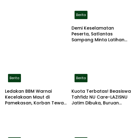
Berita
Demi Keselamatan
Peserta, Satlantas
Sampang Minta Latihan
Gerak Jalan Pindah ke
Lokasi Aman
Berita
Berita
Ledakan BBM Warnai
Kuota Terbatas! Beasiswa
Kecelakaan Maut di
Tahfidz NU Care-LAZISNU
Pamekasan, Korban Tewas
Jatim Dibuka, Buruan
Terbakar di Lokasi
Daftar