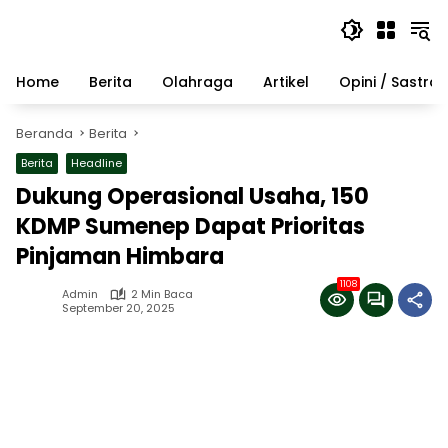
Langsung
ke
konten
Home
Berita
Olahraga
Artikel
Opini / Sastra
Beranda
Berita
Berita
Headline
Dukung Operasional Usaha, 150
KDMP Sumenep Dapat Prioritas
Pinjaman Himbara
1108
Admin
2 Min Baca
September 20, 2025