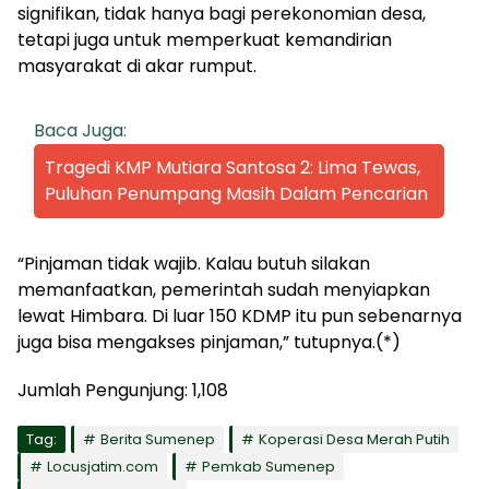
signifikan, tidak hanya bagi perekonomian desa,
tetapi juga untuk memperkuat kemandirian
masyarakat di akar rumput.
Baca Juga:
Tragedi KMP Mutiara Santosa 2: Lima Tewas,
Puluhan Penumpang Masih Dalam Pencarian
“Pinjaman tidak wajib. Kalau butuh silakan
memanfaatkan, pemerintah sudah menyiapkan
lewat Himbara. Di luar 150 KDMP itu pun sebenarnya
juga bisa mengakses pinjaman,” tutupnya.(*)
Jumlah Pengunjung:
1,108
Tag:
Berita Sumenep
Koperasi Desa Merah Putih
Locusjatim.com
Pemkab Sumenep