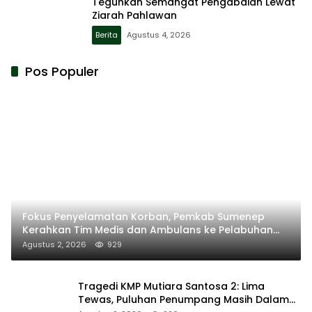
Teguhkan Semangat Pengabdian Lewat
Ziarah Pahlawan
Berita
Agustus 4, 2026
Pos Populer
Fokus Penyelamatan Korban, Pemkab Sumenep
Kerahkan Tim Medis dan Ambulans ke Pelabuhan
Kalianget
Agustus 2, 2026
929
Tragedi KMP Mutiara Santosa 2: Lima
Tewas, Puluhan Penumpang Masih Dalam