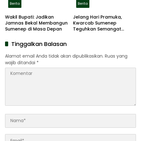
Berita
Berita
Wakil Bupati: Jadikan
Jelang Hari Pramuka,
Jamnas Bekal Membangun
Kwarcab Sumenep
Sumenep di Masa Depan
Teguhkan Semangat
Pengabdian Lewat Ziarah
Pahlawan
Tinggalkan Balasan
Alamat email Anda tidak akan dipublikasikan.
Ruas yang
wajib ditandai
*