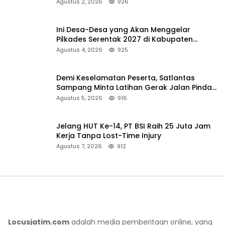
Pencarian
Agustus 2, 2026
926
Ini Desa-Desa yang Akan Menggelar
Pilkades Serentak 2027 di Kabupaten
Sumenep
Agustus 4, 2026
925
Demi Keselamatan Peserta, Satlantas
Sampang Minta Latihan Gerak Jalan Pindah
ke Lokasi Aman
Agustus 5, 2026
916
Jelang HUT Ke-14, PT BSI Raih 25 Juta Jam
Kerja Tanpa Lost-Time Injury
Agustus 7, 2026
912
Locusjatim.com
adalah media pemberitaan online, yang