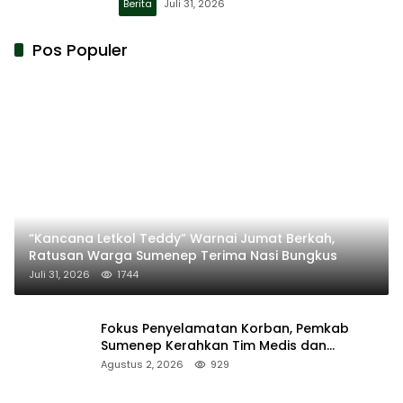
Berita
Juli 31, 2026
Pos Populer
“Kancana Letkol Teddy” Warnai Jumat Berkah,
Ratusan Warga Sumenep Terima Nasi Bungkus
Juli 31, 2026
1744
Fokus Penyelamatan Korban, Pemkab
Sumenep Kerahkan Tim Medis dan
Ambulans ke Pelabuhan Kalianget
Agustus 2, 2026
929