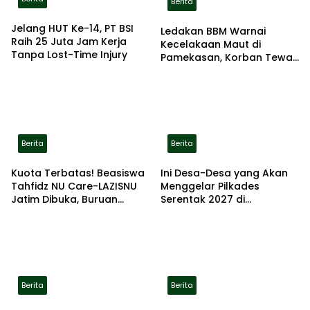
Berita
Jelang HUT Ke-14, PT BSI
Ledakan BBM Warnai
Raih 25 Juta Jam Kerja
Kecelakaan Maut di
Tanpa Lost-Time Injury
Pamekasan, Korban Tewas
Terbakar di Lokasi
Berita
Berita
Kuota Terbatas! Beasiswa
Ini Desa-Desa yang Akan
Tahfidz NU Care-LAZISNU
Menggelar Pilkades
Jatim Dibuka, Buruan
Serentak 2027 di
Daftar
Kabupaten Sumenep
Berita
Berita