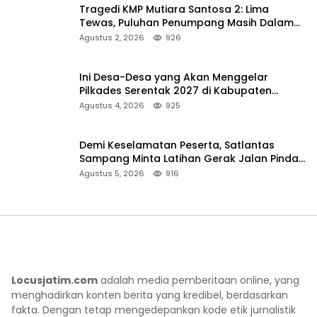
Tragedi KMP Mutiara Santosa 2: Lima
Tewas, Puluhan Penumpang Masih Dalam
Pencarian
Agustus 2, 2026
926
Ini Desa-Desa yang Akan Menggelar
Pilkades Serentak 2027 di Kabupaten
Sumenep
Agustus 4, 2026
925
Demi Keselamatan Peserta, Satlantas
Sampang Minta Latihan Gerak Jalan Pindah
ke Lokasi Aman
Agustus 5, 2026
916
Locusjatim.com
adalah media pemberitaan online, yang
menghadirkan konten berita yang kredibel, berdasarkan
fakta. Dengan tetap mengedepankan kode etik jurnalistik