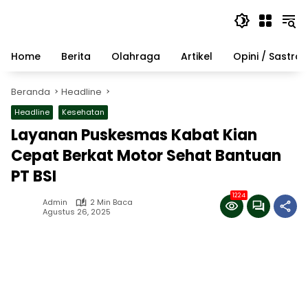
Langsung
ke
konten
Home
Berita
Olahraga
Artikel
Opini / Sastra
Beranda
Headline
Headline
Kesehatan
Layanan Puskesmas Kabat Kian
Cepat Berkat Motor Sehat Bantuan
PT BSI
1224
Admin
2 Min Baca
Agustus 26, 2025