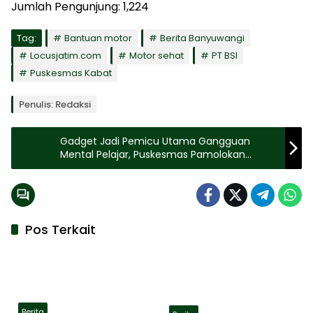
Jumlah Pengunjung:
1,224
Tag:
Bantuan motor
Berita Banyuwangi
Locusjatim.com
Motor sehat
PT BSI
Puskesmas Kabat
Penulis: Redaksi
Gadget Jadi Pemicu Utama Gangguan
Mental Pelajar, Puskesmas Pamolokan
Gencarkan Program Lakar Beres
Pos Terkait
Berita