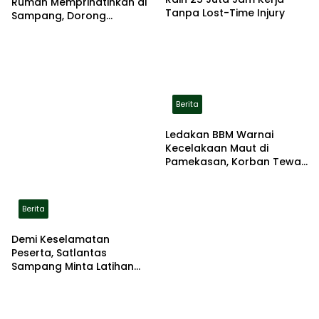
Rumah Memprihatinkan di
Tanpa Lost-Time Injury
Sampang, Dorong
Pemerintah Beri Bantuan
RTLH
Berita
Ledakan BBM Warnai
Kecelakaan Maut di
Pamekasan, Korban Tewas
Terbakar di Lokasi
Berita
Demi Keselamatan
Peserta, Satlantas
Sampang Minta Latihan
Gerak Jalan Pindah ke
Lokasi Aman