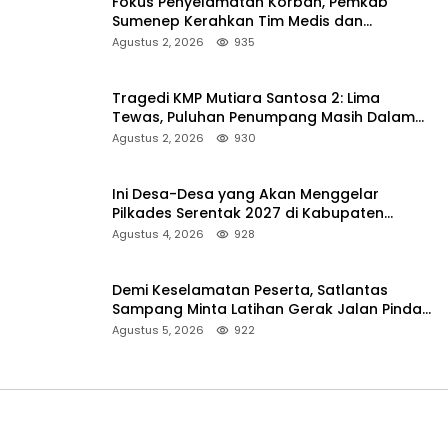
Fokus Penyelamatan Korban, Pemkab
Sumenep Kerahkan Tim Medis dan
Ambulans ke Pelabuhan Kalianget
Agustus 2, 2026
935
Tragedi KMP Mutiara Santosa 2: Lima
Tewas, Puluhan Penumpang Masih Dalam
Pencarian
Agustus 2, 2026
930
Ini Desa-Desa yang Akan Menggelar
Pilkades Serentak 2027 di Kabupaten
Sumenep
Agustus 4, 2026
928
Demi Keselamatan Peserta, Satlantas
Sampang Minta Latihan Gerak Jalan Pindah
ke Lokasi Aman
Agustus 5, 2026
922