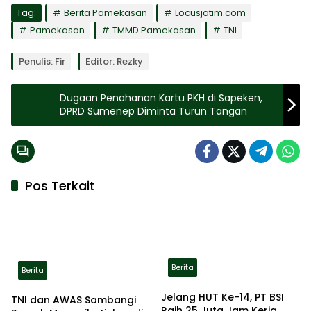
Tag:
Berita Pamekasan
Locusjatim.com
Pamekasan
TMMD Pamekasan
TNI
Penulis: Fir
Editor: Rezky
Dugaan Penahanan Kartu PKH di Sapeken,
DPRD Sumenep Diminta Turun Tangan
Pos Terkait
Berita
Berita
Jelang HUT Ke-14, PT BSI
TNI dan AWAS Sambangi
Raih 25 Juta Jam Kerja