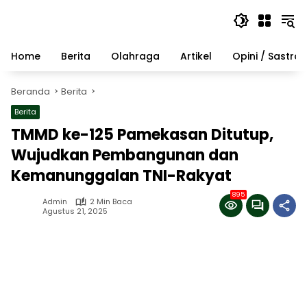
Langsung
ke
konten
Home
Berita
Olahraga
Artikel
Opini / Sastra
Beranda
Berita
Berita
TMMD ke-125 Pamekasan Ditutup,
Wujudkan Pembangunan dan
Kemanunggalan TNI-Rakyat
895
Admin
2 Min Baca
Agustus 21, 2025