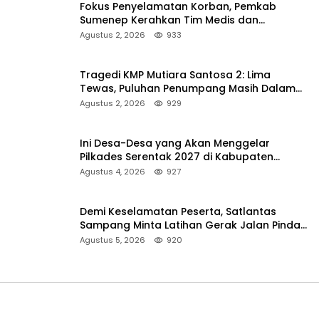
Fokus Penyelamatan Korban, Pemkab
Sumenep Kerahkan Tim Medis dan
Ambulans ke Pelabuhan Kalianget
Agustus 2, 2026
933
Tragedi KMP Mutiara Santosa 2: Lima
Tewas, Puluhan Penumpang Masih Dalam
Pencarian
Agustus 2, 2026
929
Ini Desa-Desa yang Akan Menggelar
Pilkades Serentak 2027 di Kabupaten
Sumenep
Agustus 4, 2026
927
Demi Keselamatan Peserta, Satlantas
Sampang Minta Latihan Gerak Jalan Pindah
ke Lokasi Aman
Agustus 5, 2026
920