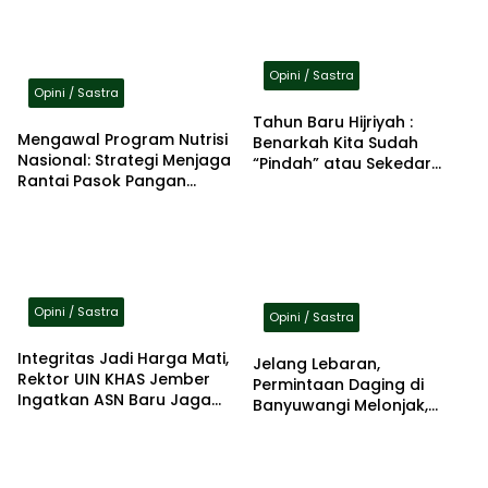
Opini / Sastra
Opini / Sastra
Tahun Baru Hijriyah :
Mengawal Program Nutrisi
Benarkah Kita Sudah
Nasional: Strategi Menjaga
“Pindah” atau Sekedar
Rantai Pasok Pangan
Berganti Kalender?
Berbasis Komunitas Lokal
Jawa Timur
Opini / Sastra
Opini / Sastra
Integritas Jadi Harga Mati,
Jelang Lebaran,
Rektor UIN KHAS Jember
Permintaan Daging di
Ingatkan ASN Baru Jaga
Banyuwangi Melonjak,
Kepercayaan Publik
Produksi Hampir Dua Kali
Lipat