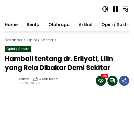
Langsung
ke
konten
Home
Berita
Olahraga
Artikel
Opini / Sastra
Beranda
Opini / Sastra
Opini / Sastra
Hambali tentang dr. Erliyati, Lilin
yang Rela Dibakar Demi Sekitar
726
Admin
4 Min Baca
Juli 26, 2025