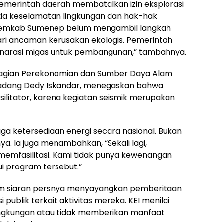
pemerintah daerah membatalkan izin eksplorasi
pada keselamatan lingkungan dan hak-hak
i, Pemkab Sumenep belum mengambil langkah
ari ancaman kerusakan ekologis. Pemerintah
ik narasi migas untuk pembangunan,” tambahnya.
 Bagian Perekonomian dan Sumber Daya Alam
adang Dedy Iskandar, menegaskan bahwa
ilitator, karena kegiatan seismik merupakan
ga ketersediaan energi secara nasional. Bukan
a. Ia juga menambahkan, “Sekali lagi,
emfasilitasi. Kami tidak punya kewenangan
i program tersebut.”
am siaran persnya menyayangkan pemberitaan
blik terkait aktivitas mereka. KEI menilai
ngkungan atau tidak memberikan manfaat