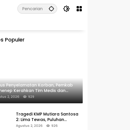
s Populer
kus Penyelamatan Korban, Pemkab
menep Kerahkan Tim Medis dan
ulans ke Pelabuhan Kalianget
tus 2, 2026
929
Tragedi KMP Mutiara Santosa
2: Lima Tewas, Puluhan
Penumpang Masih Dalam
Agustus 2, 2026
926