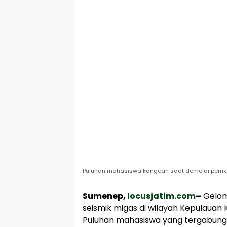
Puluhan mahasiswa kangean saat demo di pemka
Sumenep,
locusjatim.com
–
Gelom
seismik migas di wilayah Kepulaua
Puluhan mahasiswa yang tergabun