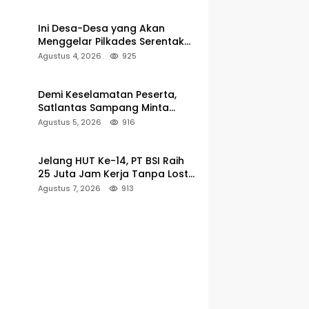
Pencarian
Ini Desa-Desa yang Akan
Menggelar Pilkades Serentak
2027 di Kabupaten Sumenep
Agustus 4, 2026
925
Demi Keselamatan Peserta,
Satlantas Sampang Minta
Latihan Gerak Jalan Pindah ke
Agustus 5, 2026
916
Lokasi Aman
Jelang HUT Ke-14, PT BSI Raih
25 Juta Jam Kerja Tanpa Lost-
Time Injury
Agustus 7, 2026
913