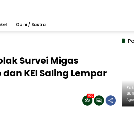
ikel
Opini / Sastra
Po
lak Survei Migas
dan KEI Saling Lempar
Fo
Su
920
Amb
Agus