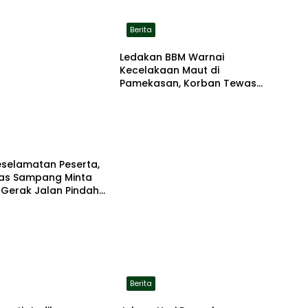
Berita
Ledakan BBM Warnai
Kecelakaan Maut di
Pamekasan, Korban Tewas
Terbakar di Lokasi
eselamatan Peserta,
tas Sampang Minta
 Gerak Jalan Pindah
asi Aman
Berita