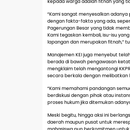
kepada warga adalah fitnah yang ti
“Kami sangat menyesalkan adanya 
dengan fakta-fakta yang ada, sepert
Pagerungan Besar yang tidak memba
Kami tegaskan kembali, isu-isu yang
lapangan dan merupakan fitnah,” tul
Manajemen KEI juga menyebut telah
berada di bawah pengawasan ketat
mengklaim telah mengantongi KKP
secara berkala dengan melibatkan
“Kami memahami pandangan semua p
berdiskusi dengan pihak atau insta
proses hukum jika ditemukan adanya
Meski begitu, hingga aksi ini berla
daerah maupun pusat untuk meresp
mahasiswa pun berkomitmen untuk