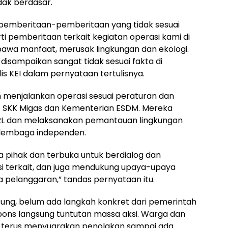
dak berdasar.
pemberitaan-pemberitaan yang tidak sesuai
i pemberitaan terkait kegiatan operasi kami di
wa manfaat, merusak lingkungan dan ekologi.
 disampaikan sangat tidak sesuai fakta di
is KEI dalam pernyataan tertulisnya.
 menjalankan operasi sesuai peraturan dan
 SKK Migas dan Kementerian ESDM. Mereka
RL dan melaksanakan pemantauan lingkungan
 lembaga independen.
ihak dan terbuka untuk berdialog dan
nsi terkait, dan juga mendukung upaya-upaya
 pelanggaran,” tandas pernyataan itu.
ngsung, belum ada langkah konkret dari pemerintah
ons langsung tuntutan massa aksi. Warga dan
 terus menyuarakan penolakan sampai ada