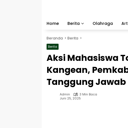
Langsung
ke
konten
Home
Berita
Olahraga
Art
Beranda
Berita
Berita
Aksi Mahasiswa To
Kangean, Pemkab 
Tanggung Jawab
Admin
3 Min Baca
Juni 25, 2025