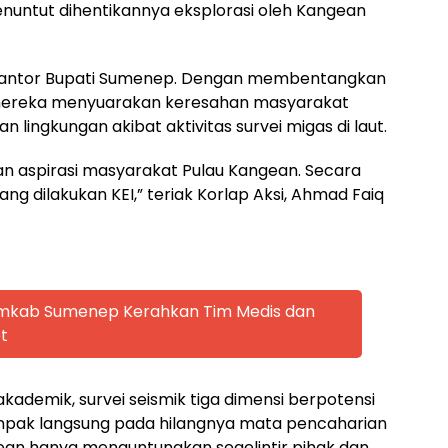
enuntut dihentikannya eksplorasi oleh Kangean
Kantor Bupati Sumenep. Dengan membentangkan
 mereka menyuarakan keresahan masyarakat
 lingkungan akibat aktivitas survei migas di laut.
an aspirasi masyarakat Pulau Kangean. Secara
ng dilakukan KEI,” teriak Korlap Aksi, Ahmad Faiq
emkab Sumenep Kerahkan Tim Medis dan
t
kademik, survei seismik tiga dimensi berpotensi
mpak langsung pada hilangnya mata pencaharian
gean hanya menguntungkan segelintir pihak dan