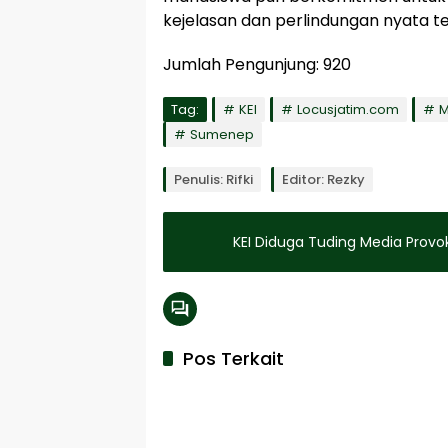
kejelasan dan perlindungan nyata 
Jumlah Pengunjung:
920
Tag:
KEI
Locusjatim.com
M
Sumenep
Penulis: Rifki
Editor: Rezky
KEI Diduga Tuding Media Provok
Pos Terkait