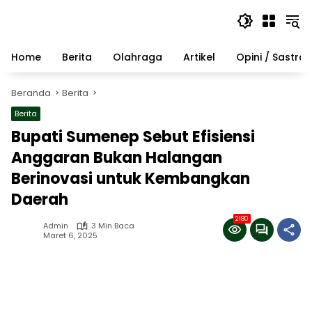
Langsung
ke
konten
Home
Berita
Olahraga
Artikel
Opini / Sastra
Beranda
Berita
Berita
Bupati Sumenep Sebut Efisiensi
Anggaran Bukan Halangan
Berinovasi untuk Kembangkan
Daerah
2180
Admin
3 Min Baca
Maret 6, 2025