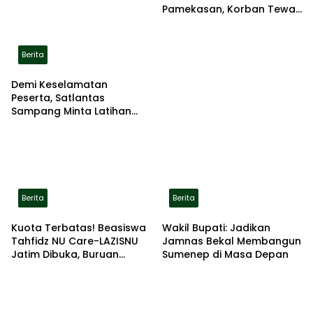
Pamekasan, Korban Tewas
Terbakar di Lokasi
Berita
Demi Keselamatan
Peserta, Satlantas
Sampang Minta Latihan
Gerak Jalan Pindah ke
Lokasi Aman
Berita
Berita
Kuota Terbatas! Beasiswa
Wakil Bupati: Jadikan
Tahfidz NU Care-LAZISNU
Jamnas Bekal Membangun
Jatim Dibuka, Buruan
Sumenep di Masa Depan
Daftar