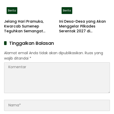
Berita
Berita
Jelang Hari Pramuka,
Ini Desa-Desa yang Akan
Kwarcab Sumenep
Menggelar Pilkades
Teguhkan Semangat
Serentak 2027 di
Pengabdian Lewat Ziarah
Kabupaten Sumenep
Pahlawan
Tinggalkan Balasan
Alamat email Anda tidak akan dipublikasikan.
Ruas yang
wajib ditandai
*