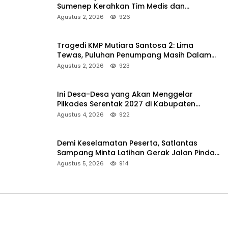
Sumenep Kerahkan Tim Medis dan
Ambulans ke Pelabuhan Kalianget
Agustus 2, 2026
926
Tragedi KMP Mutiara Santosa 2: Lima
Tewas, Puluhan Penumpang Masih Dalam
Pencarian
Agustus 2, 2026
923
Ini Desa-Desa yang Akan Menggelar
Pilkades Serentak 2027 di Kabupaten
Sumenep
Agustus 4, 2026
922
Demi Keselamatan Peserta, Satlantas
Sampang Minta Latihan Gerak Jalan Pindah
ke Lokasi Aman
Agustus 5, 2026
914