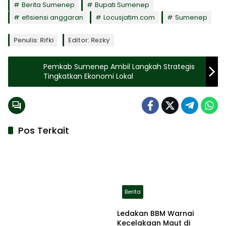
Berita Sumenep
Bupati Sumenep
efisiensi anggaran
Locusjatim.com
Sumenep
Penulis: Rifki
Editor: Rezky
Pemkab Sumenep Ambil Langkah Strategis
Tingkatkan Ekonomi Lokal
Pos Terkait
Berita
Ledakan BBM Warnai
Kecelakaan Maut di