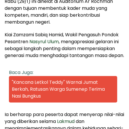
Rabu (29/1) ini dihelat di Auditorium Ar Rochmah
dengan tujuan membentuk kader muda yang
kompeten, mandiri, dan siap berkontribusi
membangun negeri.
Kiai Zamzami Sabiq Hamid, Wakil Pengasuh Pondok
Pesantren
Nasyrul Ulum
, mengapresiasi gelaran ini
sebagai langkah penting dalam mempersiapkan
generasi muda menghadapi tantangan masa depan.
Baca Juga:
"Kancana Letkol Teddy" Warnai Jumat
Berkah, Ratusan Warga Sumenep Terima
Nasi Bungkus
Ia berharap para peserta dapat menyerap nilai-nilai
yang diberikan selama
Lakmud
dan
mengimplementasikannya dalam kehidupan sehari-