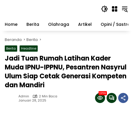
Langsung
ke
konten
Home
Berita
Olahraga
Artikel
Opini / Sastra
Beranda
Berita
Berita
Headline
Jadi Tuan Rumah Latihan Kader
Muda IPNU-IPPNU, Pesantren Nasyrul
Ulum Siap Cetak Generasi Kompeten
dan Mandiri
1359
Admin
2 Min Baca
Januari 28, 2025