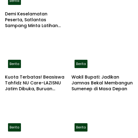
Berita
Demi Keselamatan
Peserta, Satlantas
Sampang Minta Latihan
Gerak Jalan Pindah ke
Lokasi Aman
Berita
Berita
Kuota Terbatas! Beasiswa
Wakil Bupati: Jadikan
Tahfidz NU Care-LAZISNU
Jamnas Bekal Membangun
Jatim Dibuka, Buruan
Sumenep di Masa Depan
Daftar
Berita
Berita