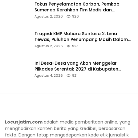
Fokus Penyelamatan Korban, Pemkab
Sumenep Kerahkan Tim Medis dan
Ambulans ke Pelabuhan Kalianget
Agustus 2, 2026
926
Tragedi KMP Mutiara Santosa 2: Lima
Tewas, Puluhan Penumpang Masih Dalam
Pencarian
Agustus 2, 2026
923
Ini Desa-Desa yang Akan Menggelar
Pilkades Serentak 2027 di Kabupaten
Sumenep
Agustus 4, 2026
921
Locusjatim.com
adalah media pemberitaan online, yang
menghadirkan konten berita yang kredibel, berdasarkan
fakta. Dengan tetap mengedepankan kode etik jurnalistik