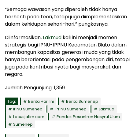
“Semoga wawasan yang diperoleh tidak hanya
berhenti pada teori, tetapi juga diimplementasikan
dalam kehidupan sehari-hari,” pungkasnya.
Diinformasikan,
Lakmud
kali ini menjadi momen
strategis bagi IPNU-IPPNU Kecamatan Bluto dalam
membangun kapasitas generasi muda yang tidak
hanya berorientasi pada pengembangan diri, tetapi
juga pada kontribusi nyata bagi masyarakat dan
negara.
Jumlah Pengunjung:
1,359
Tag:
Berita Hari Ini
Berita Sumenep
IPNU Sumenep
IPPNU Sumenep
Lakmud
Locusjatim.com
Pondok Pesantren Nasyrul Ulum
Sumenep