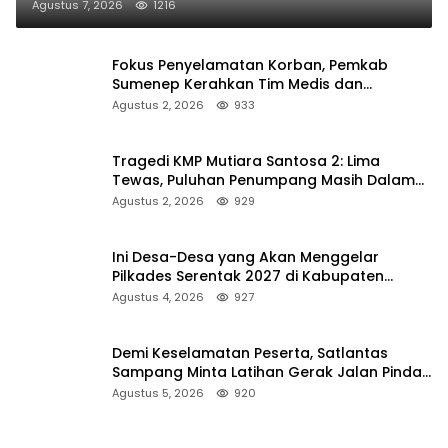
Agustus 7, 2026
1216
Fokus Penyelamatan Korban, Pemkab
Sumenep Kerahkan Tim Medis dan
Ambulans ke Pelabuhan Kalianget
Agustus 2, 2026
933
Tragedi KMP Mutiara Santosa 2: Lima
Tewas, Puluhan Penumpang Masih Dalam
Pencarian
Agustus 2, 2026
929
Ini Desa-Desa yang Akan Menggelar
Pilkades Serentak 2027 di Kabupaten
Sumenep
Agustus 4, 2026
927
Demi Keselamatan Peserta, Satlantas
Sampang Minta Latihan Gerak Jalan Pindah
ke Lokasi Aman
Agustus 5, 2026
920