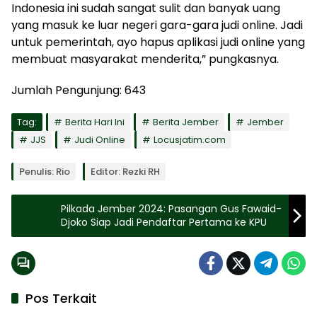
Indonesia ini sudah sangat sulit dan banyak uang
yang masuk ke luar negeri gara-gara judi online. Jadi
untuk pemerintah, ayo hapus aplikasi judi online yang
membuat masyarakat menderita,” pungkasnya.
Jumlah Pengunjung:
643
Tag:
Berita Hari Ini
Berita Jember
Jember
JJS
Judi Online
Locusjatim.com
Penulis: Rio
Editor: Rezki RH
Pilkada Jember 2024: Pasangan Gus Fawaid-
Djoko Siap Jadi Pendaftar Pertama ke KPU
Pos Terkait