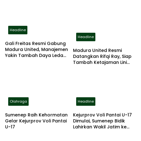
Headline
Headline
Gali Freitas Resmi Gabung
Madura United, Manajemen
Madura United Resmi
Yakin Tambah Daya Ledak
Datangkan Rifqi Ray, Siap
Lini Serang
Tambah Ketajaman Lini
Serang Laskar Sape Kerrab
Olahraga
Headline
Sumenep Raih Kehormatan
Kejurprov Voli Pantai U-17
Gelar Kejurprov Voli Pantai
Dimulai, Sumenep Bidik
U-17
Lahirkan Wakil Jatim ke
Kejurnas