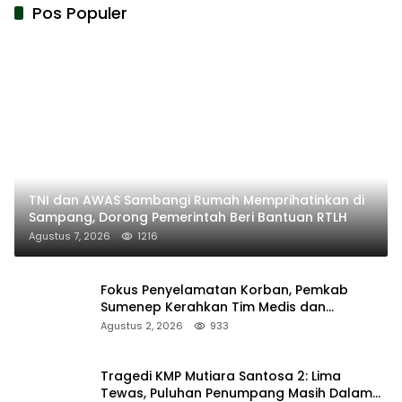
Pos Populer
TNI dan AWAS Sambangi Rumah Memprihatinkan di
Sampang, Dorong Pemerintah Beri Bantuan RTLH
Agustus 7, 2026
1216
Fokus Penyelamatan Korban, Pemkab
Sumenep Kerahkan Tim Medis dan
Ambulans ke Pelabuhan Kalianget
Agustus 2, 2026
933
Tragedi KMP Mutiara Santosa 2: Lima
Tewas, Puluhan Penumpang Masih Dalam