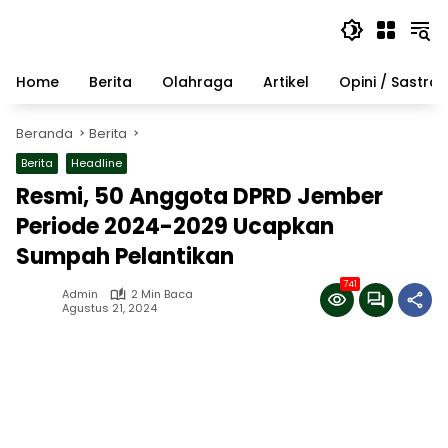
Langsung
ke
konten
Home
Berita
Olahraga
Artikel
Opini / Sastra
Beranda
Berita
Berita
Headline
Resmi, 50 Anggota DPRD Jember
Periode 2024-2029 Ucapkan
Sumpah Pelantikan
741
Admin
2 Min Baca
Agustus 21, 2024