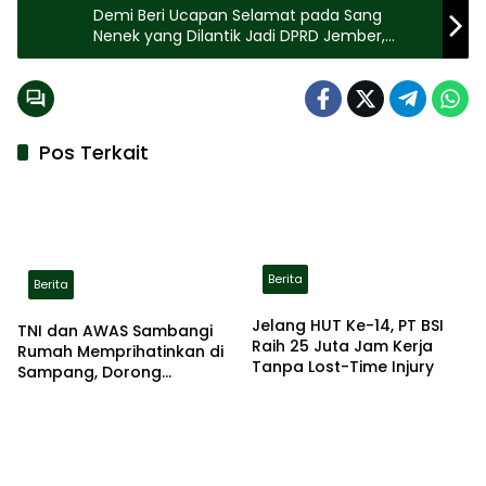
Demi Beri Ucapan Selamat pada Sang
Nenek yang Dilantik Jadi DPRD Jember,
Seorang Siswi di Jember Rela Lakukan Ini
Pos Terkait
Berita
Berita
Jelang HUT Ke-14, PT BSI
TNI dan AWAS Sambangi
Raih 25 Juta Jam Kerja
Rumah Memprihatinkan di
Tanpa Lost-Time Injury
Sampang, Dorong
Pemerintah Beri Bantuan
RTLH