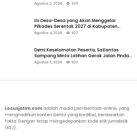
Pencarian
Agustus 2, 2026
929
Ini Desa-Desa yang Akan Menggelar
Pilkades Serentak 2027 di Kabupaten
Sumenep
Agustus 4, 2026
927
Demi Keselamatan Peserta, Satlantas
Sampang Minta Latihan Gerak Jalan Pindah
ke Lokasi Aman
Agustus 5, 2026
920
Locusjatim.com
adalah media pemberitaan online, yang
menghadirkan konten berita yang kredibel, berdasarkan
fakta. Dengan tetap mengedepankan kode etik jurnalistik
(KEJ).