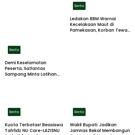
Berita
Ledakan BBM Warnai
Kecelakaan Maut di
Pamekasan, Korban Tewas
Terbakar di Lokasi
Berita
Demi Keselamatan
Peserta, Satlantas
Sampang Minta Latihan
Gerak Jalan Pindah ke
Lokasi Aman
Berita
Berita
Kuota Terbatas! Beasiswa
Wakil Bupati: Jadikan
Tahfidz NU Care-LAZISNU
Jamnas Bekal Membangun